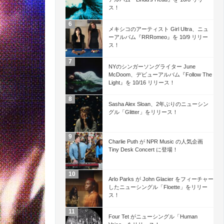
ス！
メキシコのアーティスト Girl Ultra、ニュ
ーアルバム『RRRomeo』を 10/9 リリー
ス！
NYのシンガーソングライター June
McDoom、デビューアルバム『Follow The
Light』を 10/16 リリース！
Sasha Alex Sloan、2年ぶりのニューシン
グル「Glitter」をリリース！
Charlie Puth が NPR Music の人気企画
Tiny Desk Concert に登場！
Arlo Parks が John Glacier をフィーチャー
したニューシングル「Floette」をリリー
ス！
Four Tet がニューシングル「Human