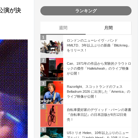
の来日公演が決
ランキング
週間
月間
ロンドンのニューレイヴ・バンド
HMLTD、3年以上ぶりの新曲「Blitzkrieg」
をリリース！
Can、1971年の作品から実験的クラウトロ
ックの傑作「Halleluhwah」のライブ映像
が公開！
Razorlight、スコットランドのフェス
Belladrum 2026 に出演した「America」の
ライブ映像が公開！
自転車愛好家のデヴィッド・バーンの著書
『自転車日記』の日本語版が8月12日発
売！
USトリオ Helen、10年以上ぶりのニュー
アルバム『Linda's Head』を 10/8 リリー