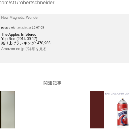
e.com/st1/robertschneider
New Magnetic Wonder
posted with
amazlet
at 19.07.05
The Apples In Stereo
Yep Roc (2014-09-17)
売り上げランキング: 470,965
Amazon.co.jpで詳細を見る
関連記事