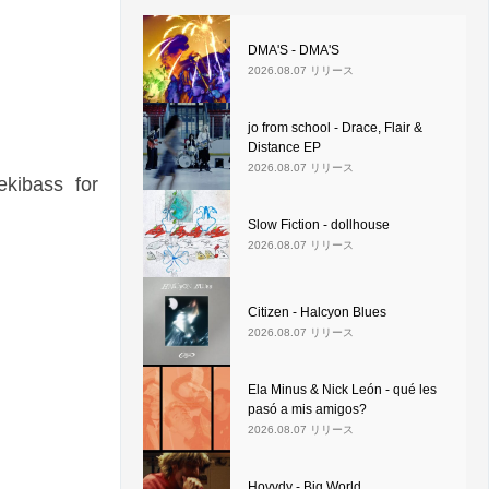
DMA'S - DMA'S
2026.08.07 リリース
jo from school - Drace, Flair &
Distance EP
2026.08.07 リリース
kibass for
Slow Fiction - dollhouse
2026.08.07 リリース
Citizen - Halcyon Blues
2026.08.07 リリース
Ela Minus & Nick León - qué les
pasó a mis amigos?
2026.08.07 リリース
Hovvdy - Big World