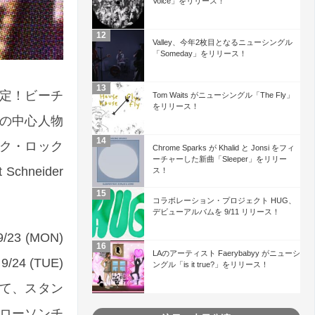
Voice」をリリース！
Valley、今年2枚目となるニューシングル
「Someday」をリリース！
公演が決定！ビーチ
Tom Waits がニューシングル「The Fly」
をリリース！
 の中心人物
ク・ロック
Chrome Sparks が Khalid と Jonsi をフィ
ーチャーした新曲「Sleeper」をリリー
chneider
ス！
コラボレーション・プロジェクト HUG、
デビューアルバムを 9/11 リリース！
3 (MON)
LAのアーティスト Faerybabyy がニューシ
/24 (TUE)
ングル「is it true?」をリリース！
連れて、スタン
ローソンチ