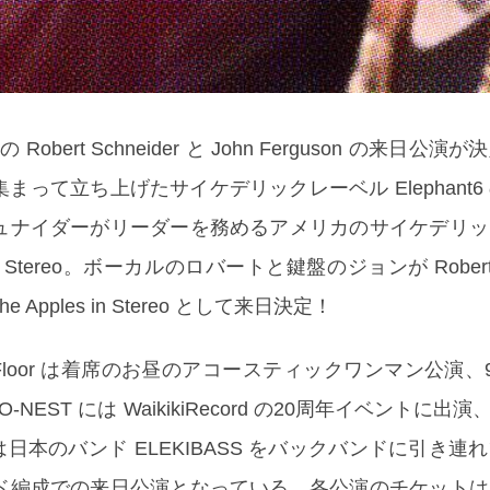
ereo の Robert Schneider と John Ferguson の来日
まって立ち上げたサイケデリックレーベル Elephant6
ュナイダーがリーダーを務めるアメリカのサイケデリッ
 in Stereo。ボーカルのロバートと鍵盤のジョンが Robert S
f The Apples in Stereo として来日決定！
 7thFloor は着席のお昼のアコースティックワンマン公演、9/2
/ O-NEST には WaikikiRecord の20周年イベントに出演、9
st には日本のバンド ELEKIBASS をバックバンドに引き
ド編成での来日公演となっている。各公演のチケットは