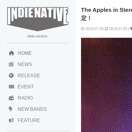
The Apples in S
定！
2019.07.05
2019.07.05
|
beta version
HOME
NEWS
RELEASE
EVENT
RADIO
NEW BANDS
FEATURE