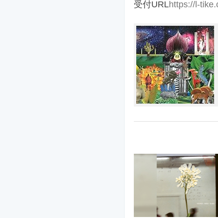
受付URL
https://l-tik