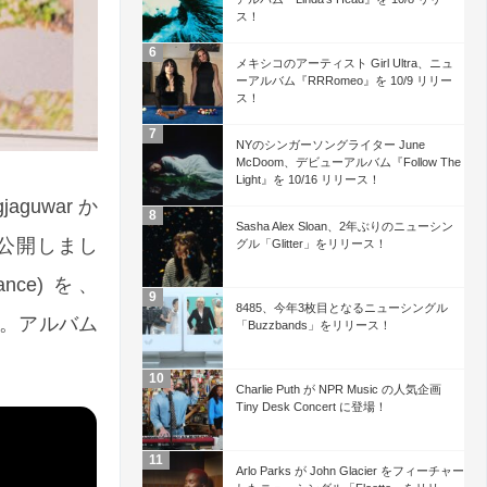
ス！
メキシコのアーティスト Girl Ultra、ニュ
ーアルバム『RRRomeo』を 10/9 リリー
ス！
NYのシンガーソングライター June
McDoom、デビューアルバム『Follow The
Light』を 10/16 リリース！
guwar か
Sasha Alex Sloan、2年ぶりのニューシン
オを公開しまし
グル「Glitter」をリリース！
ance) を、
8485、今年3枚目となるニューシングル
います。アルバム
「Buzzbands」をリリース！
Charlie Puth が NPR Music の人気企画
Tiny Desk Concert に登場！
Arlo Parks が John Glacier をフィーチャー