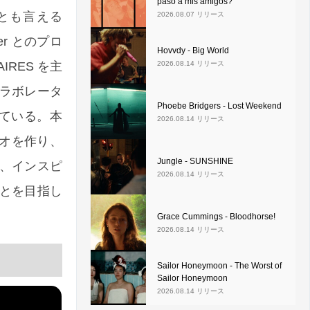
pasó a mis amigos?
団とも言える
2026.08.07 リリース
ner とのプロ
Hovvdy - Big World
IRES を主
2026.08.14 リリース
コラボレータ
Phoebe Bridgers - Lost Weekend
っている。本
2026.08.14 リリース
ジオを作り、
Jungle - SUNSHINE
、インスピ
2026.08.14 リリース
とを目指し
Grace Cummings - Bloodhorse!
2026.08.14 リリース
Sailor Honeymoon - The Worst of
Sailor Honeymoon
2026.08.14 リリース