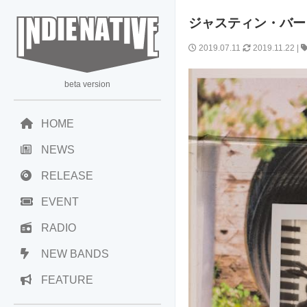
ジャスティン・バーノ
2019.07.11
2019.11.22
|
beta version
HOME
NEWS
RELEASE
EVENT
RADIO
NEW BANDS
FEATURE