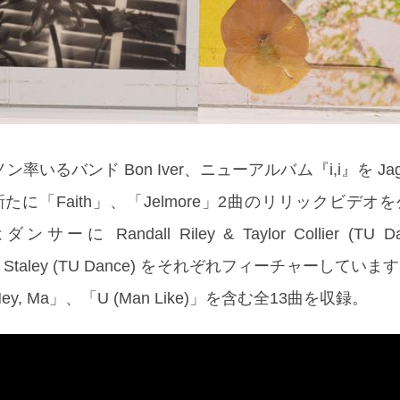
いるバンド Bon Iver、ニューアルバム『i,i』を Jagja
！新たに「Faith」、「Jelmore」2曲のリリックビデ
ーに Randall Riley & Taylor Collier (TU D
exis Staley (TU Dance) をそれぞれフィーチャーして
, Ma」、「U (Man Like)」を含む全13曲を収録。