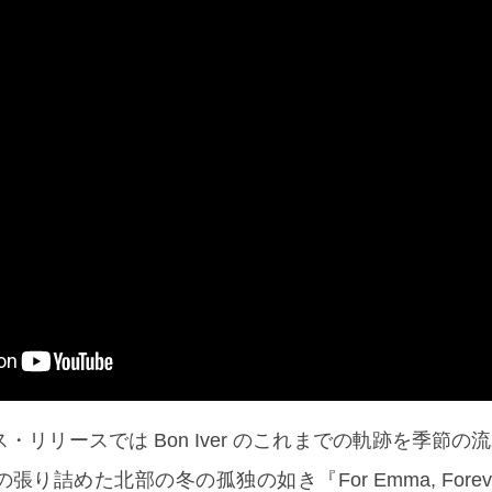
・リリースでは Bon Iver のこれまでの軌跡を季節の
り詰めた北部の冬の孤独の如き『For Emma, Foreve