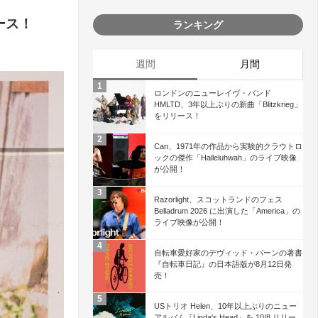
ース！
ランキング
週間
月間
ロンドンのニューレイヴ・バンド
HMLTD、3年以上ぶりの新曲「Blitzkrieg」
をリリース！
Can、1971年の作品から実験的クラウトロ
ックの傑作「Halleluhwah」のライブ映像
が公開！
Razorlight、スコットランドのフェス
Belladrum 2026 に出演した「America」の
ライブ映像が公開！
自転車愛好家のデヴィッド・バーンの著書
『自転車日記』の日本語版が8月12日発
売！
USトリオ Helen、10年以上ぶりのニュー
アルバム『Linda's Head』を 10/8 リリー