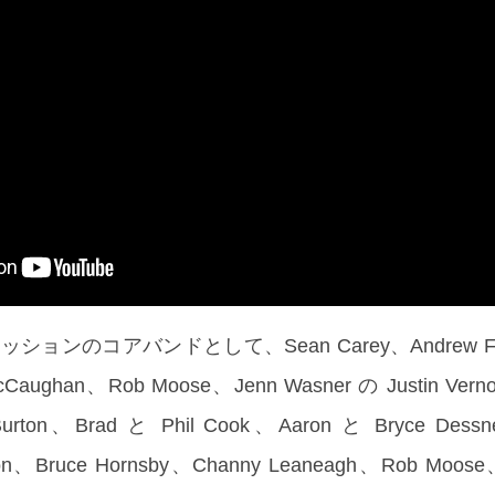
ョンのコアバンドとして、Sean Carey、Andrew Fitzp
McCaughan、Rob Moose、Jenn Wasner の Justin V
urton、Brad と Phil Cook、Aaron と Bryce Dessn
on、Bruce Hornsby、Channy Leaneagh、Rob Moo