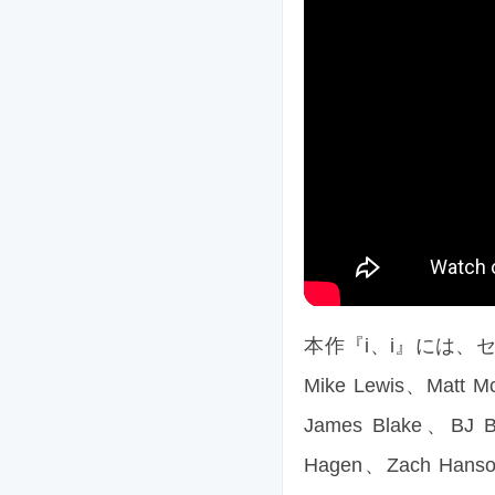
本作『i、i』には、セッシ
Mike Lewis、Matt 
James Blake、BJ B
Hagen、Zach Hans