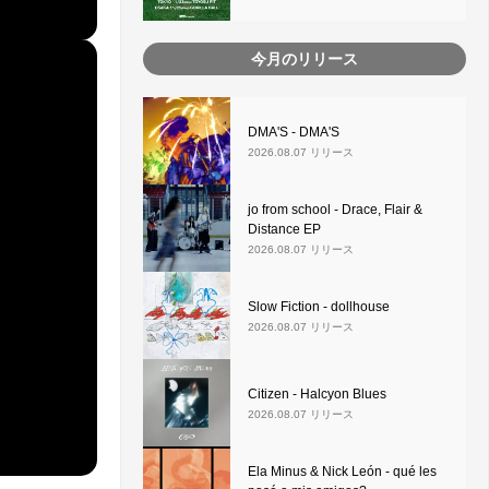
今月のリリース
DMA'S - DMA'S
2026.08.07 リリース
jo from school - Drace, Flair &
Distance EP
2026.08.07 リリース
Slow Fiction - dollhouse
2026.08.07 リリース
Citizen - Halcyon Blues
2026.08.07 リリース
Ela Minus & Nick León - qué les