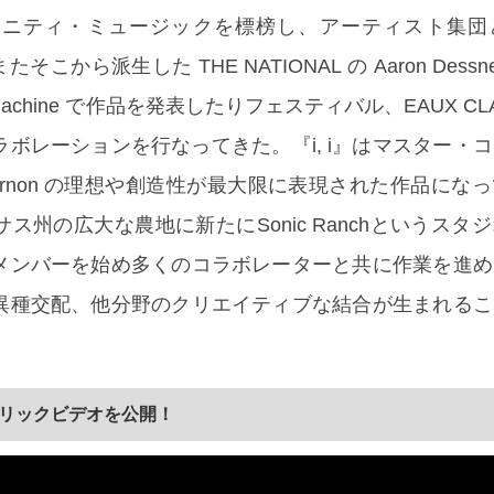
はコミュニティ・ミュージックを標榜し、アーティスト集
またそこから派生した THE NATIONAL の Aaron Dess
 Machine で作品を発表したりフェスティバル、EAUX CLA
ボレーションを行なってきた。『i, i』はマスター・
n Vernon の理想や創造性が最大限に表現された作品にな
ス州の広大な農地に新たにSonic Ranchというスタ
メンバーを始め多くのコラボレーターと共に作業を進め
異種交配、他分野のクリエイティブな結合が生まれるこ
全リリックビデオを公開！