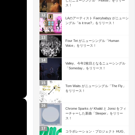
したニューシングル「Floette」をリリー
ス！
LAのアーティスト Faerybabyy がニューシ
ングル「is it true?」をリリース！
Four Tet がニューシングル「Human
Voice」をリリース！
Valley、今年2枚目となるニューシングル
「Someday」をリリース！
Tom Waits がニューシングル「The Fly」
をリリース！
Chrome Sparks が Khalid と Jonsi をフィ
ーチャーした新曲「Sleeper」をリリー
ス！
コラボレーション・プロジェクト HUG、