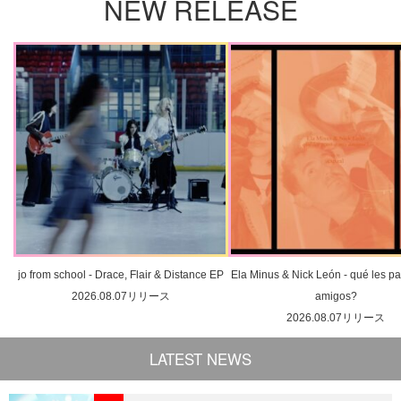
NEW RELEASE
jo from school - Drace, Flair & Distance EP
Ela Minus & Nick León - qué les pa
2026.08.07リリース
amigos?
2026.08.07リリース
LATEST NEWS