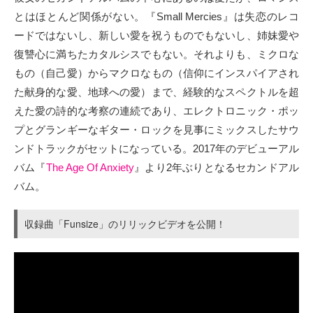
とはほとんど関係がない。『Small Mercies』は失恋のレコ
ードではないし、新しい愛を祝うものでもないし、姉妹愛や
復讐心に満ちたカタルシスでもない。それよりも、ミクロな
もの（自己愛）からマクロなもの（信仰にインスパイアされ
た献身的な愛、地球への愛）まで、経験的なスペクトルを超
えた愛の詩的な考察の連続であり、エレクトロニック・ポッ
プとグランギーなギター・ロックを見事にミックスしたサウ
ンドトラックがセットになっている。2017年のデビューアル
バム『
The Age Of Anxiety
』より2年ぶりとなるセカンドアル
バム。
収録曲「Funsize」のリリックビデオを公開！