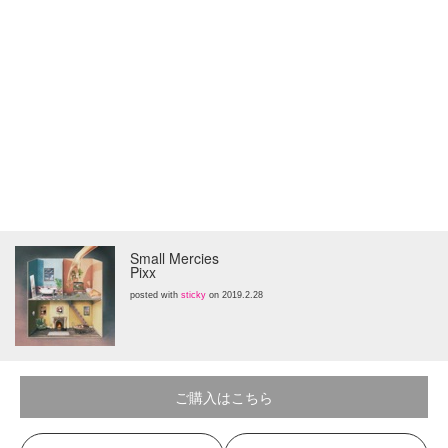
Small Mercies
Pixx
posted with
sticky
on 2019.2.28
ご購入はこちら