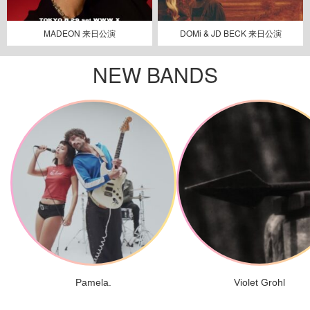
MADEON 来日公演
DOMi & JD BECK 来日公演
NEW BANDS
Pamela.
Violet Grohl