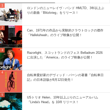
ロンドンのニューレイヴ・バンド HMLTD、3年以上ぶ
りの新曲「Blitzkrieg」をリリース！
Can、1971年の作品から実験的クラウトロックの傑作
「Halleluhwah」のライブ映像が公開！
Razorlight、スコットランドのフェス Belladrum 2026
に出演した「America」のライブ映像が公開！
自転車愛好家のデヴィッド・バーンの著書『自転車日
記』の日本語版が8月12日発売！
USトリオ Helen、10年以上ぶりのニューアルバム
『Linda's Head』を 10/8 リリース！