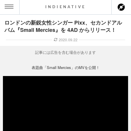
INDIENATIVE
ロンドンの新鋭女性シンガー Pixx、セカンドアル
MENU
バム『Small Mercies』を 4AD からリリース！
ース一覧
2020.09.22
ース情報
記事には広告を含む場合があります
ント情報
表題曲「Small Mercies」のMVを公開！
のアーティスト
ーカマー
ッション
ウト