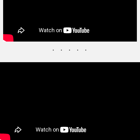
タクト
OW SOCIAL
Twitter
Facebook
instagram
Tumblr
Soundcloud
Back to indienative