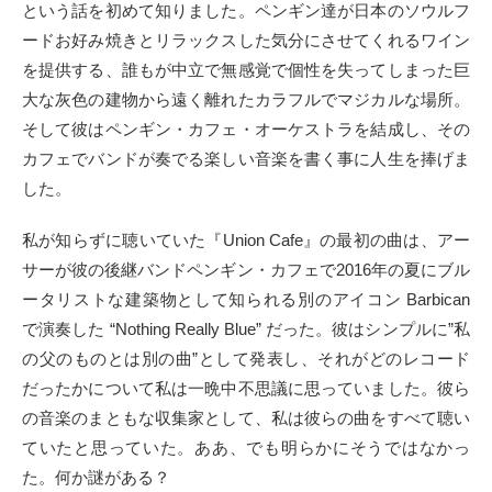
という話を初めて知りました。ペンギン達が日本のソウルフ
ードお好み焼きとリラックスした気分にさせてくれるワイン
を提供する、誰もが中立で無感覚で個性を失ってしまった巨
大な灰色の建物から遠く離れたカラフルでマジカルな場所。
そして彼はペンギン・カフェ・オーケストラを結成し、その
カフェでバンドが奏でる楽しい音楽を書く事に人生を捧げま
した。
私が知らずに聴いていた『Union Cafe』の最初の曲は、アー
サーが彼の後継バンドペンギン・カフェで2016年の夏にブル
ータリストな建築物として知られる別のアイコン Barbican
で演奏した “Nothing Really Blue” だった。彼はシンプルに”私
の父のものとは別の曲”として発表し、それがどのレコード
だったかについて私は一晩中不思議に思っていました。彼ら
の音楽のまともな収集家として、私は彼らの曲をすべて聴い
ていたと思っていた。ああ、でも明らかにそうではなかっ
た。何か謎がある？