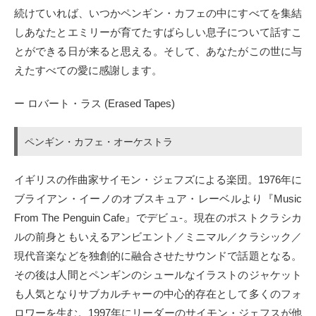
続けていれば、いつかペンギン・カフェの中にすべてを集結
しあなたとエミリーが育てたすばらしい息子について話すこ
とができる日が来ると思える。そして、あなたがこの世に与
えたすべての愛に感謝します。
ー ロバート・ラス (Erased Tapes)
ペンギン・カフェ・オーケストラ
イギリスの作曲家サイモン・ジェフズによる楽団。1976年に
ブライアン・イーノのオブスキュア・レーベルより『Music
From The Penguin Cafe』でデビュ-。現在のポストクラシカ
ルの前身ともいえるアンビエント／ミニマル／クラシック／
現代音楽などを独創的に融合させたサウンドで話題となる。
その後は人間とペンギンのシュールなイラストのジャケット
も人気となりサブカルチャーの中心的存在として多くのフォ
ロワーを生む。1997年にリーダーのサイモン・ジェフスが他