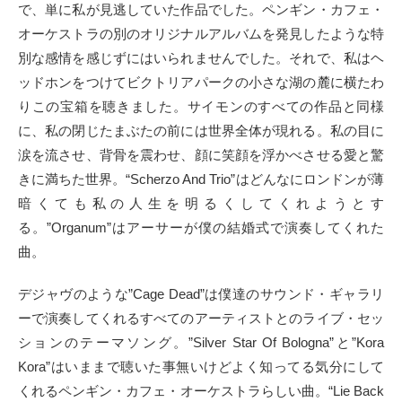
で、単に私が見逃していた作品でした。ペンギン・カフェ・
オーケストラの別のオリジナルアルバムを発見したような特
別な感情を感じずにはいられませんでした。それで、私はヘ
ッドホンをつけてビクトリアパークの小さな湖の麓に横たわ
りこの宝箱を聴きました。サイモンのすべての作品と同様
に、私の閉じたまぶたの前には世界全体が現れる。私の目に
涙を流させ、背骨を震わせ、顔に笑顔を浮かべさせる愛と驚
きに満ちた世界。“Scherzo And Trio”はどんなにロンドンが薄
暗くても私の人生を明るくしてくれようとす
る。”Organum”はアーサーが僕の結婚式で演奏してくれた
曲。
デジャヴのような”Cage Dead”は僕達のサウンド・ギャラリ
ーで演奏してくれるすべてのアーティストとのライブ・セッ
ションのテーマソング。”Silver Star Of Bologna”と”Kora
Kora”はいままで聴いた事無いけどよく知ってる気分にして
くれるペンギン・カフェ・オーケストラらしい曲。“Lie Back