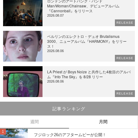
ロンドンのアートパンク・バンド
Man/Woman/Chainsaw、デビューアルバム
『Cannonball』をリリース
2026.08.07
RELEASE
ベルリンのエレクトロ・デュオ Brutalismus
3000、ニューアルバム『HARMONY』をリリー
ス！
2026.08.06
RELEASE
LA Priest が Boys Noize と共作した4枚目のアルバ
ム『Into The Sky』を 8/28 リリー
2026.08.06
RELEASE
記事ランキング
週間
月間
フジロック26のアフタームビーが公開！