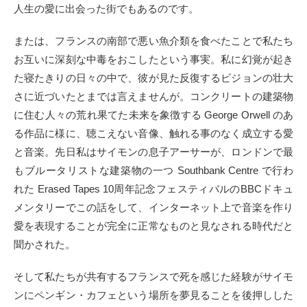
人生の愛に出会った街でもあるのです。
または、フランスの南部で悪い魚介類を食べたことで私たち
お互いに深刻な中毒をおこしたという事実。私に幻覚が起き
た寝たきりの日々の中で、彼が見た反復するビジョンの壮大
さに近づいたとまでは言えませんが。コンクリートの建築物
に住む人々の荒れ果てた未来を象徴する George Orwell のあ
る作品に様に、聴こえない音像、触れる事のなく成立する愛
と音楽。先日私はサイモンの息子アーサーが、ロンドンで最
もブルータリストな建築物の一つ Southbank Centre で行わ
れた Erased Tapes 10周年記念フェスティバルのBBCドキュ
メンタリーでこの話をして、インターネット上で音楽を作り
愛を表現することが完全に正常なものと見なされる時代だと
聞かされた。
そして私たちが共有するフランスで死を感じた経験がサイモ
ンにペンギン・カフェという場所を夢見ることを後押しした