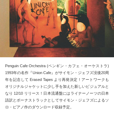
タクト
OW SOCIAL
Twitter
Facebook
instagram
Penguin Cafe Orchestra (ペンギン・カフェ・オーケストラ)
Tumblr
1993年の名作『Union Cafe』がサイモン・ジェフズ没後20周
年を記念して Erased Tapes より再発決定！アートワークも
Soundcloud
オリジナルジャケットに少し手を加えた新しいビジュアルと
なり 12/10 リリース！日本流通盤にはライナーノーツの日本
Back to indienative
語訳とボーナストラックとしてサイモン・ジェフズによるソ
ロ・ピアノ作のダウンロード収録予定。