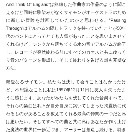
And Think Of England”は熟練した作曲家の作品のように聞こ
えるけど同時に馴染みがなくサイモンがオーケストラのため
に新しい冒険を計画していたのかと思わせる。”Passing
Through”はアルバムの隠しトラックを持っていたことが90年
代のバンドにとってとても人気があったことを思い出させて
くれるけど、シンクから落ちてくる水の音でアルバムが終了
し、レコードが突然終わる前にすべてのカオスと共にゆっく
り音のパターンを形成し、そして終わりを告げる最も完璧な
方法。
親愛なるサイモン。私たちは決して会うことはなかったけ
ど、不思議なことに私は1997年12月11日に友人を失ったよ
うに感じます。あなたが私たちを残してくれた音楽すべて、
それらの楽曲は我々が自分自身に築いてしまった拘置所に代
わるものがあることを教えてくれる最高の仲間の一つだと私
は思いたい。そしてすべての曲と共に私はあなたが作り上げ
た魔法の世界に一歩近づき、アーサーは創造し続ける。聴き