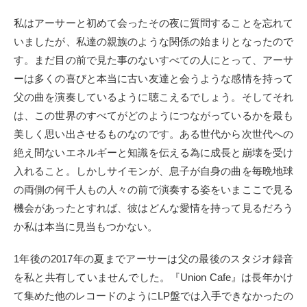
私はアーサーと初めて会ったその夜に質問することを忘れて
いましたが、私達の親族のような関係の始まりとなったので
す。まだ目の前で見た事のないすべての人にとって、アーサ
ーは多くの喜びと本当に古い友達と会うような感情を持って
父の曲を演奏しているように聴こえるでしょう。そしてそれ
は、この世界のすべてがどのようにつながっているかを最も
美しく思い出させるものなのです。ある世代から次世代への
絶え間ないエネルギーと知識を伝える為に成長と崩壊を受け
入れること。しかしサイモンが、息子が自身の曲を毎晩地球
の両側の何千人もの人々の前で演奏する姿をいまここで見る
機会があったとすれば、彼はどんな愛情を持って見るだろう
か私は本当に見当もつかない。
1年後の2017年の夏までアーサーは父の最後のスタジオ録音
を私と共有していませんでした。『Union Cafe』は長年かけ
て集めた他のレコードのようにLP盤では入手できなかったの