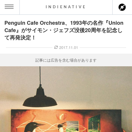
INDIENATIVE
Penguin Cafe Orchestra、1993年の名作『Union
MENU
Cafe』がサイモン・ジェフズ没後20周年を記念し
て再発決定！
ース一覧
2017.11.01
ース情報
記事には広告を含む場合があります
ント情報
のアーティスト
ーカマー
ッション
ウト