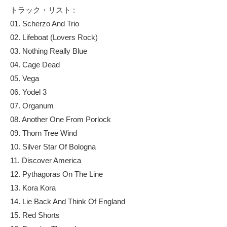
トラック・リスト :
01. Scherzo And Trio
02. Lifeboat (Lovers Rock)
03. Nothing Really Blue
04. Cage Dead
05. Vega
06. Yodel 3
07. Organum
08. Another One From Porlock
09. Thorn Tree Wind
10. Silver Star Of Bologna
11. Discover America
12. Pythagoras On The Line
13. Kora Kora
14. Lie Back And Think Of England
15. Red Shorts