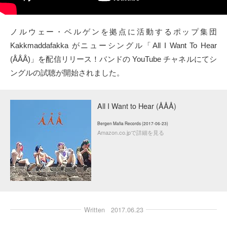
タクト
ノルウェー・ベルゲンを拠点に活動するポップ集団
OW SOCIAL
Kakkmaddafakka がニューシングル「All I Want To Hear
(ÅÅÅ)」を配信リリース！バンドの YouTube チャネルにてシ
Twitter
ングルの試聴が開始されました。
Facebook
All I Want to Hear (ÅÅÅ)
instagram
Bergen Mafia Records (2017-06-23)
Amazon.co.jpで詳細を見る
Tumblr
Soundcloud
Back to indienative
Written
2017.06.23