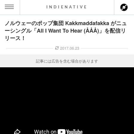
INDIENATIVE
ノルウェーのポップ集団 Kakkmaddafakka がニュ
MENU
ーシングル「All I Want To Hear (ÅÅÅ)」を配信リ
リース！
ース一覧
2017.06.23
ース情報
記事には広告を含む場合があります
ント情報
のアーティスト
ーカマー
ッション
ウト