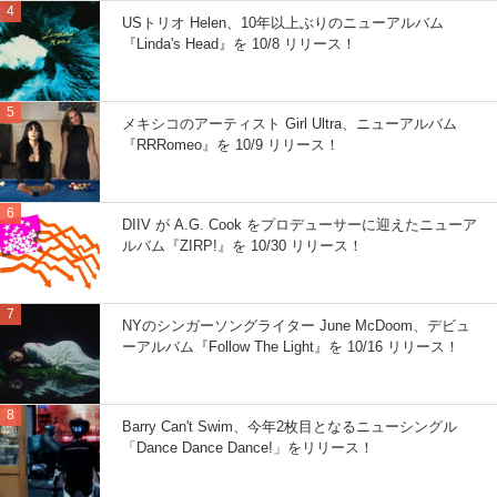
USトリオ Helen、10年以上ぶりのニューアルバム
『Linda's Head』を 10/8 リリース！
メキシコのアーティスト Girl Ultra、ニューアルバム
『RRRomeo』を 10/9 リリース！
DIIV が A.G. Cook をプロデューサーに迎えたニューア
ルバム『ZIRP!』を 10/30 リリース！
NYのシンガーソングライター June McDoom、デビュ
ーアルバム『Follow The Light』を 10/16 リリース！
Barry Can't Swim、今年2枚目となるニューシングル
「Dance Dance Dance!」をリリース！