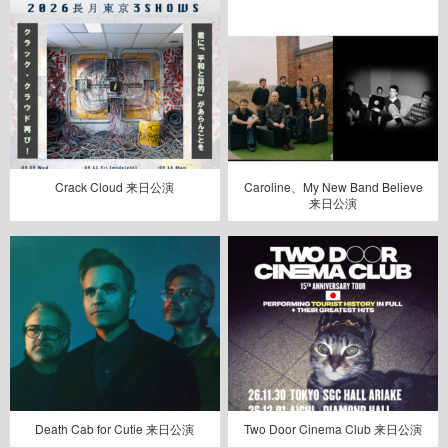
Crack Cloud 来日公演
Caroline、My New Band Believe
来日公演
Death Cab for Cutie 来日公演
Two Door Cinema Club 来日公演