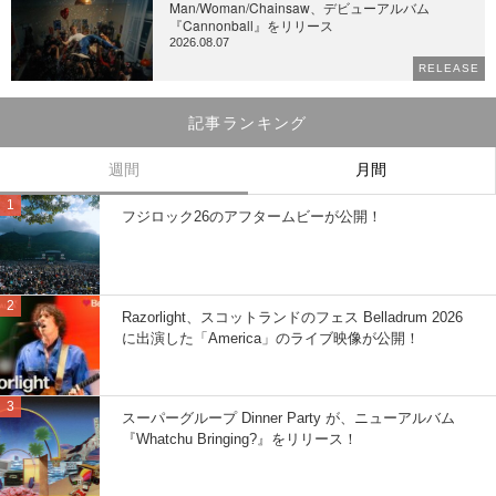
Man/Woman/Chainsaw、デビューアルバム
『Cannonball』をリリース
2026.08.07
RELEASE
記事ランキング
週間
月間
フジロック26のアフタームビーが公開！
Razorlight、スコットランドのフェス Belladrum 2026
に出演した「America」のライブ映像が公開！
スーパーグループ Dinner Party が、ニューアルバム
『Whatchu Bringing?』をリリース！