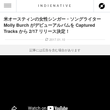
INDIENATIVE
米オースティンの女性シンガー・ソングライター
MENU
Molly Burch がデビューアルバムを Captured
Tracks から 2/17 リリース決定！
ース一覧
2017.01.10
ース情報
記事には広告を含む場合があります
ント情報
のアーティスト
ーカマー
ッション
ウト