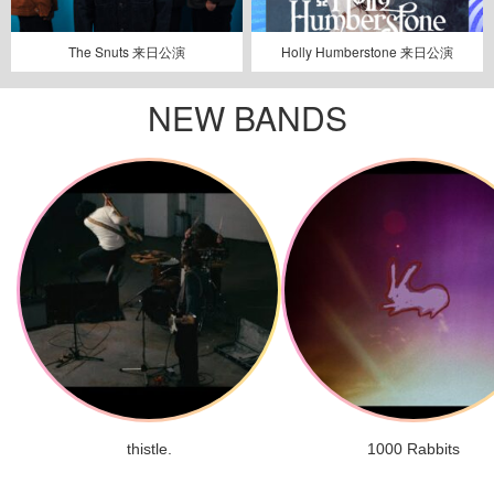
The Snuts 来日公演
Holly Humberstone 来日公演
NEW BANDS
thistle.
1000 Rabbits