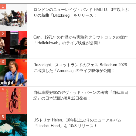
ロンドンのニューレイヴ・バンド HMLTD、3年以上ぶ
りの新曲「Blitzkrieg」をリリース！
Can、1971年の作品から実験的クラウトロックの傑作
「Halleluhwah」のライブ映像が公開！
Razorlight、スコットランドのフェス Belladrum 2026
に出演した「America」のライブ映像が公開！
自転車愛好家のデヴィッド・バーンの著書『自転車日
記』の日本語版が8月12日発売！
USトリオ Helen、10年以上ぶりのニューアルバム
『Linda's Head』を 10/8 リリース！