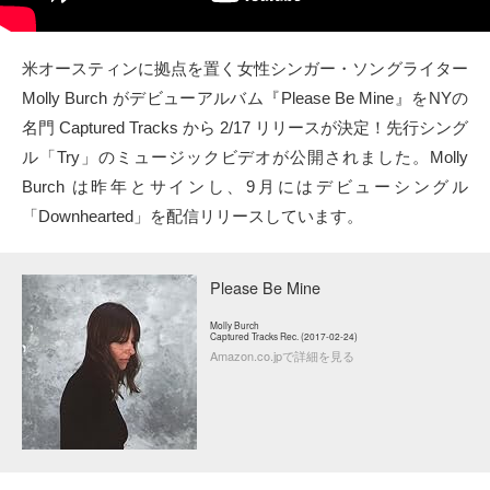
タクト
米オースティンに拠点を置く女性シンガー・ソングライター
OW SOCIAL
Molly Burch がデビューアルバム『Please Be Mine』をNYの
名門 Captured Tracks から 2/17 リリースが決定！先行シング
Twitter
ル「Try」のミュージックビデオが公開されました。Molly
Burch は昨年とサインし、9月にはデビューシングル
Facebook
「Downhearted」を配信リリースしています。
instagram
Please Be Mine
Tumblr
Molly Burch
Captured Tracks Rec. (2017-02-24)
Amazon.co.jpで詳細を見る
Soundcloud
Back to indienative