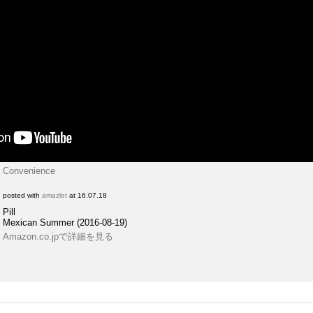
Convenience
posted with
amazlet
at 16.07.18
Pill
Mexican Summer (2016-08-19)
Amazon.co.jpで詳細を見る