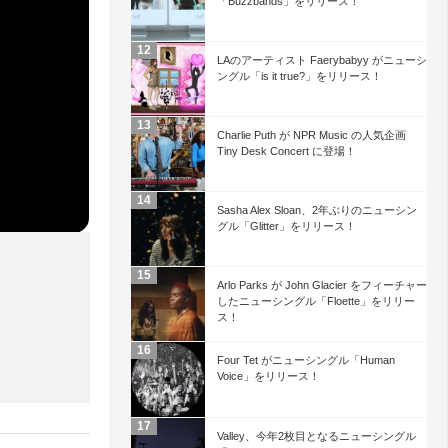
「Buzzbands」をリリース！
LAのアーティスト Faerybabyy がニューシ
ングル「is it true?」をリリース！
Charlie Puth が NPR Music の人気企画
Tiny Desk Concert に登場！
Sasha Alex Sloan、2年ぶりのニューシン
グル「Glitter」をリリース！
Arlo Parks が John Glacier をフィーチャー
したニューシングル「Floette」をリリー
ス！
Four Tet がニューシングル「Human
Voice」をリリース！
Valley、今年2枚目となるニューシングル