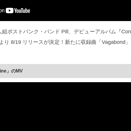
組ポストパンク・バンド Pill、デビューアルバム『Conve
mer より 8/19 リリースが決定！新たに収録曲「Vagabon
ine」のMV