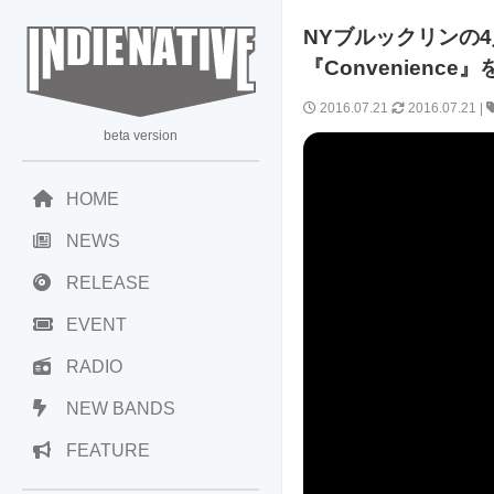
NYブルックリンの4
『Convenience
2016.07.21
2016.07.21
|
beta version
HOME
NEWS
RELEASE
EVENT
RADIO
NEW BANDS
FEATURE