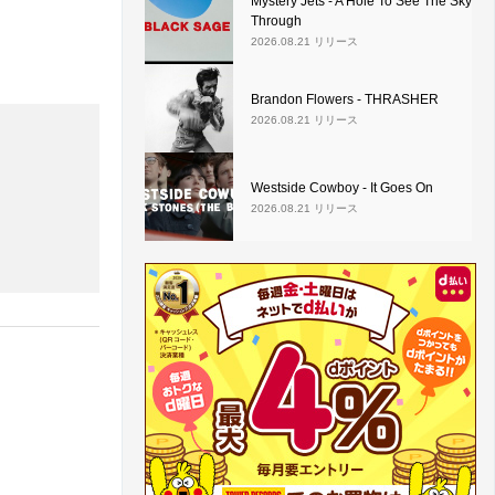
Mystery Jets - A Hole To See The Sky
Through
2026.08.21 リリース
Brandon Flowers - THRASHER
2026.08.21 リリース
Westside Cowboy - It Goes On
2026.08.21 リリース