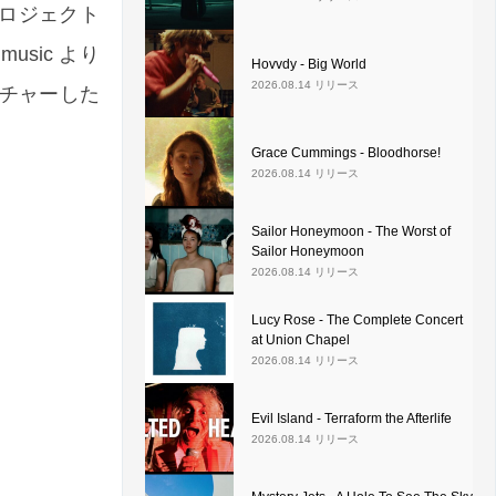
プロジェクト
usic より
Hovvdy - Big World
2026.08.14 リリース
ィーチャーした
Grace Cummings - Bloodhorse!
2026.08.14 リリース
Sailor Honeymoon - The Worst of
Sailor Honeymoon
2026.08.14 リリース
Lucy Rose - The Complete Concert
at Union Chapel
2026.08.14 リリース
Evil Island - Terraform the Afterlife
2026.08.14 リリース