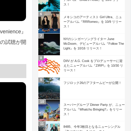
ス！
メキシコのアーティスト Girl Ultra、ニュ
ーアルバム『RRRomeo』を 10/9 リリー
ス！
nience』
NYのシンガーソングライター June
d」の試聴が開
McDoom、デビューアルバム『Follow The
Light』を 10/16 リリース！
DIIV が A.G. Cook をプロデューサーに迎
えたニューアルバム『ZIRP!』を 10/30 リ
リース！
フジロック26のアフタームビーが公開！
スーパーグループ Dinner Party が、ニュー
アルバム『Whatchu Bringing?』をリリー
ス！
8485、今年3枚目となるニューシングル