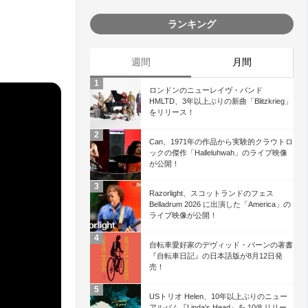
ランキング
週間
月間
ロンドンのニューレイヴ・バンド
HMLTD、3年以上ぶりの新曲「Blitzkrieg」
をリリース！
Can、1971年の作品から実験的クラウトロ
ックの傑作「Halleluhwah」のライブ映像
が公開！
Razorlight、スコットランドのフェス
Belladrum 2026 に出演した「America」の
ライブ映像が公開！
自転車愛好家のデヴィッド・バーンの著書
『自転車日記』の日本語版が8月12日発
売！
USトリオ Helen、10年以上ぶりのニュー
アルバム『Linda's Head』を 10/8 リリー