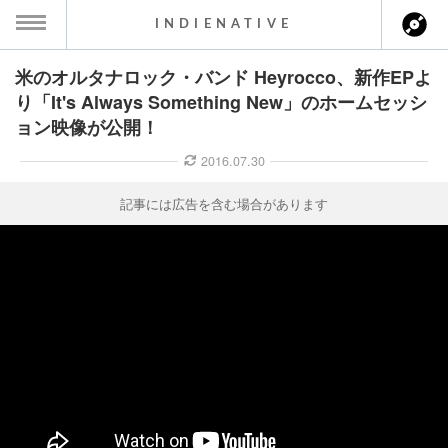
INDIENATIVE
米のオルタナロック・バンド Heyrocco、新作EPよ
MENU
り「It's Always Something New」のホームセッシ
ョン映像が公開！
ース一覧
2016.07.30
ース情報
記事には広告を含む場合があります
ント情報
のアーティスト
ーカマー
ッション
ウト