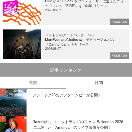
DIIV が A.G. Cook をプロデューサーに迎えたニュ
ーアルバム『ZIRP!』を 10/30 リリース！
2026.08.07
RELEASE
ロンドンのアートパンク・バンド
Man/Woman/Chainsaw、デビューアルバム
『Cannonball』をリリース
2026.08.07
RELEASE
記事ランキング
週間
月間
フジロック26のアフタームビーが公開！
Razorlight、スコットランドのフェス Belladrum 2026
に出演した「America」のライブ映像が公開！