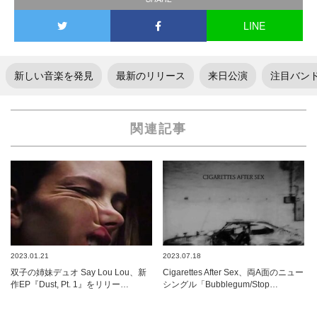
LINE
新しい音楽を発見
最新のリリース
来日公演
注目バン
関連記事
2023.01.21
2023.07.18
双子の姉妹デュオ Say Lou Lou、新
Cigarettes After Sex、両A面のニュー
作EP『Dust, Pt. 1』をリリー…
シングル「Bubblegum/Stop…