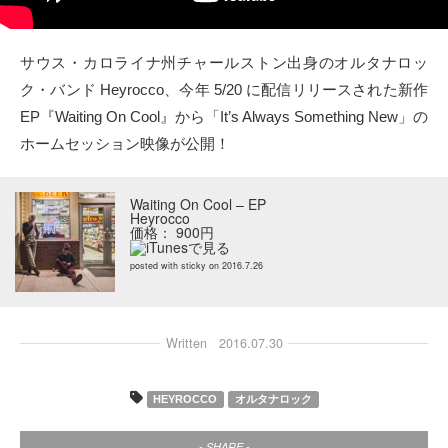
タクト
サウス・カロライナ州チャールストン出身のオルタナロッ
OW SOCIAL
ク・バンド Heyrocco、今年 5/20 に配信リリースされた新作
EP『Waiting On Cool』から「It’s Always Something New」の
Twitter
ホームセッション映像が公開！
Facebook
Waiting On Cool – EP
Heyrocco
instagram
価格： 900円
posted with
sticky
on 2016.7.26
Tumblr
Soundcloud
Written
2016.07.30
Back to indienative
HEYROCCO
オルタナロック
- SHARE -