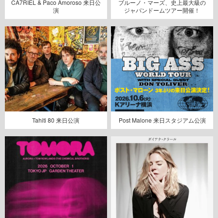
CA7RIEL & Paco Amoroso 来日公
ブルーノ・マーズ、史上最大級の
演
ジャパンドームツアー開催！
Tahiti 80 来日公演
Post Malone 来日スタジアム公演