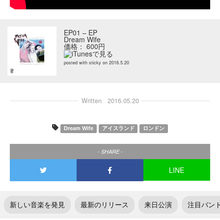
EP01 – EP
Dream Wife
価格： 600円
posted with
sticky
on 2016.5.20
Written
2016.05.20
Dream Wife
アイスランド
ロンドン
- SHARE -
LINE
新しい音楽を発見
最新のリリース
来日公演
注目バン