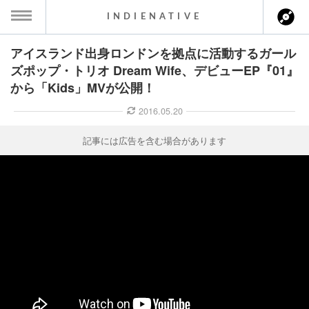
INDIENATIVE
アイスランド出身ロンドンを拠点に活動するガール
MENU
ズポップ・トリオ Dream Wife、デビューEP『01』
から「Kids」MVが公開！
ース一覧
2016.05.20
ース情報
記事には広告を含む場合があります
ント情報
のアーティスト
ーカマー
ッション
ウト