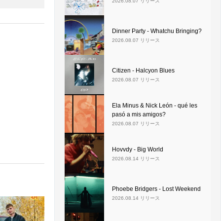
2026.08.07 リリース
Dinner Party - Whatchu Bringing?
2026.08.07 リリース
Citizen - Halcyon Blues
2026.08.07 リリース
Ela Minus & Nick León - qué les
pasó a mis amigos?
2026.08.07 リリース
Hovvdy - Big World
2026.08.14 リリース
Phoebe Bridgers - Lost Weekend
2026.08.14 リリース