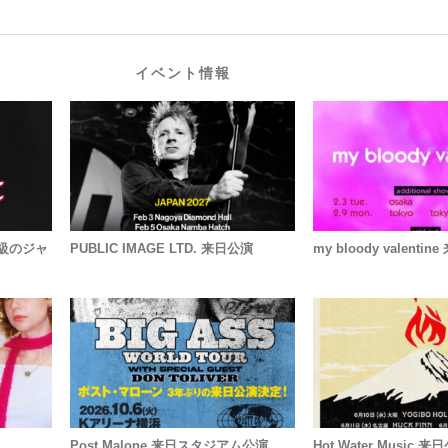
イベント情報
級のジャ
PUBLIC IMAGE LTD. 来日公演
my bloody valenti
Post Malone 来日スタジアム公演
Hot Water Music 来