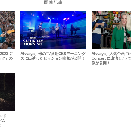
関連記事
 2023 に
Alvvays、米のTV番組CBSモーニング
Alvvays、人気企画 Tin
wn?」の
スに出演したセッション映像が公開！
Concert に出演し
像が公開！
ンド
バム
！