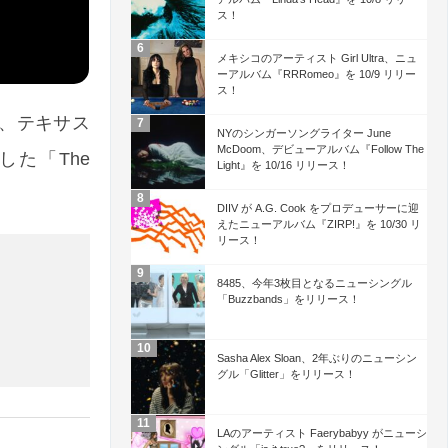
ス！
メキシコのアーティスト Girl Ultra、ニュ
ーアルバム『RRRomeo』を 10/9 リリー
ス！
)、テキサス
NYのシンガーソングライター June
McDoom、デビューアルバム『Follow The
出演した「The
Light』を 10/16 リリース！
DIIV が A.G. Cook をプロデューサーに迎
えたニューアルバム『ZIRP!』を 10/30 リ
リース！
8485、今年3枚目となるニューシングル
「Buzzbands」をリリース！
Sasha Alex Sloan、2年ぶりのニューシン
グル「Glitter」をリリース！
LAのアーティスト Faerybabyy がニューシ