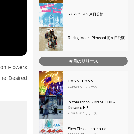
Nia Archives 来日公演
Racing Mount Pleasant 初来日公演
今月のリリース
Flowers
esired
DMA'S - DMA'S
2026.08.07 リリース
jo from school - Drace, Flair &
Distance EP
2026.08.07 リリース
Slow Fiction - dollhouse