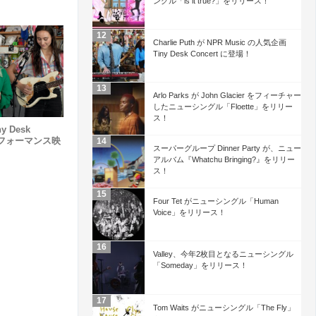
ングル「is it true?」をリリース！
Charlie Puth が NPR Music の人気企画
Tiny Desk Concert に登場！
Arlo Parks が John Glacier をフィーチャー
したニューシングル「Floette」をリリー
ス！
y Desk
たパフォーマンス映
スーパーグループ Dinner Party が、ニュー
アルバム『Whatchu Bringing?』をリリー
ス！
Four Tet がニューシングル「Human
Voice」をリリース！
Valley、今年2枚目となるニューシングル
「Someday」をリリース！
Tom Waits がニューシングル「The Fly」