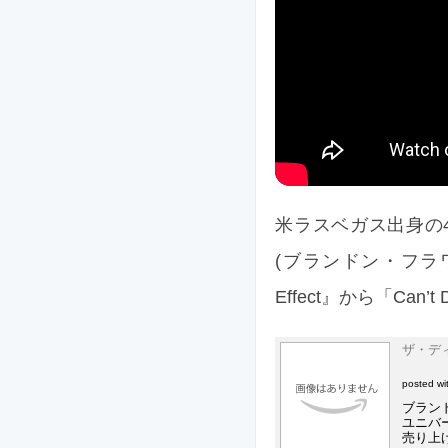
米ラスベガス出身の4人組ロ
(ブランドン・フラワー
Effect』から「Can’
ザ・デ
posted w
ブラン
ユニバーサ
売り上げ