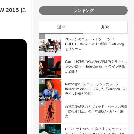
2015 に
ランキング
週間
月間
ロンドンのニューレイヴ・バンド
HMLTD、3年以上ぶりの新曲「Blitzkrieg」
をリリース！
Can、1971年の作品から実験的クラウトロ
ックの傑作「Halleluhwah」のライブ映像
が公開！
Razorlight、スコットランドのフェス
Belladrum 2026 に出演した「America」の
ライブ映像が公開！
自転車愛好家のデヴィッド・バーンの著書
『自転車日記』の日本語版が8月12日発
売！
USトリオ Helen、10年以上ぶりのニュー
アルバム『Linda's Head』を 10/8 リリー