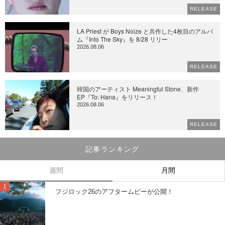
RELEASE
LA Priest が Boys Noize と共作した4枚目のアルバ
ム『Into The Sky』を 8/28 リリー
2026.08.06
RELEASE
韓国のアーティスト Meaningful Stone、新作
EP『To: Hana』をリリース！
2026.08.06
RELEASE
記事ランキング
週間
月間
フジロック26のアフタームビーが公開！