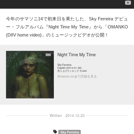
タクト
今年のサマソニ14で初来日を果たした、Sky Ferreira デビュ
OW SOCIAL
ー・フルアルバム『Night Time My Time』から「OMANKO
(DIIV home video)」のミュージックビデオが公開！
Twitter
Facebook
Night Time My Time
Sky Ferreira
instagram
Capitol (2014-01-28)
売り上げランキング: 5,344
Amazon.co.jpで詳細を見る
Tumblr
Soundcloud
Back to indienative
Written
2014.12.20
Sky Ferreira