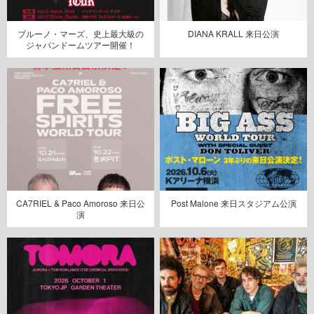
ブルーノ・マーズ、史上最大級の
DIANA KRALL 来日公演
ジャパンドームツアー開催！
CA7RIEL & Paco Amoroso 来日公
Post Malone 来日スタジアム公演
演