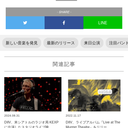
- SHARE -
LINE
新しい音楽を発見
最新のリリース
来日公演
注目バン
関連記事
2024.08.31
2022.11.17
DIIV、米シアトルのラジオ局 KEXP
DIIV、ライブアルバム『Live at The
に出演したスタジオライブ映…
Murmrr Theatre』をリリー…