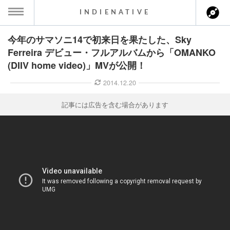
INDIENATIVE
今年のサマソニ14で初来日を果たした、Sky
MENU
Ferreira デビュー・フルアルバムから「OMANKO
(DIIV home video)」MVが公開！
ース一覧
2014.12.20
ース情報
記事には広告を含む場合があります
ント情報
のアーティスト
ーカマー
ッション
ウト