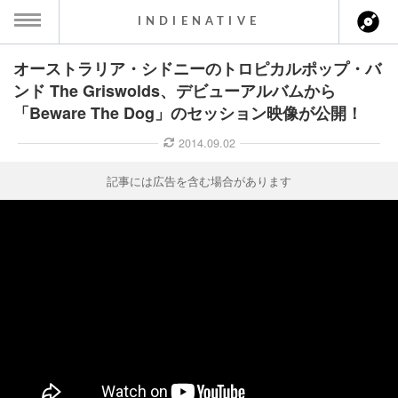
INDIENATIVE
オーストラリア・シドニーのトロピカルポップ・バ
MENU
ンド The Griswolds、デビューアルバムから
「Beware The Dog」のセッション映像が公開！
ース一覧
2014.09.02
ース情報
記事には広告を含む場合があります
ント情報
のアーティスト
ーカマー
ッション
ウト