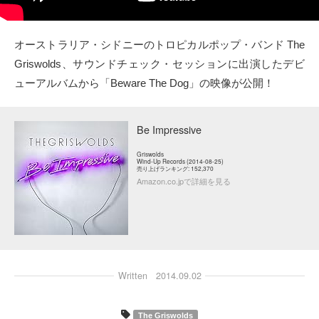
タクト
オーストラリア・シドニーのトロピカルポップ・バンド The
OW SOCIAL
Griswolds、サウンドチェック・セッションに出演したデビ
ューアルバムから「Beware The Dog」の映像が公開！
Twitter
Facebook
Be Impressive
Griswolds
instagram
Wind-Up Records (2014-08-25)
売り上げランキング: 152,370
Amazon.co.jpで詳細を見る
Tumblr
Soundcloud
Back to indienative
Written
2014.09.02
The Griswolds