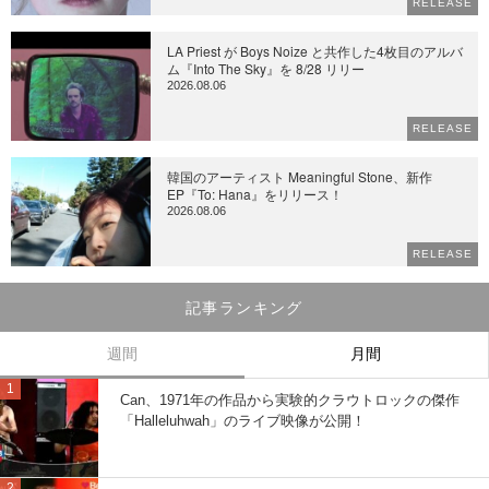
RELEASE
LA Priest が Boys Noize と共作した4枚目のアルバ
ム『Into The Sky』を 8/28 リリー
2026.08.06
RELEASE
韓国のアーティスト Meaningful Stone、新作
EP『To: Hana』をリリース！
2026.08.06
RELEASE
記事ランキング
週間
月間
Can、1971年の作品から実験的クラウトロックの傑作
「Halleluhwah」のライブ映像が公開！