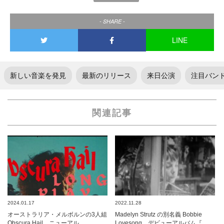
- SHARE -
LINE
新しい音楽を発見
最新のリリース
来日公演
注目バン
関連記事
2024.01.17
2022.11.28
オーストラリア・メルボルンの3人組
Madelyn Strutz の別名義 Bobbie
Obscura Hail、ニューアル…
Lovesong、デビューアルバム『…