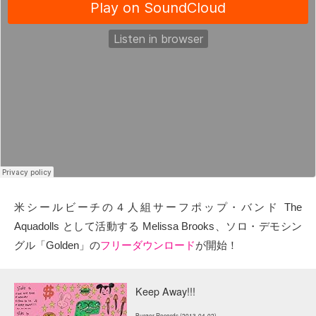
タクト
OW SOCIAL
Twitter
Facebook
instagram
Tumblr
米シールビーチの４人組サーフポップ・バンド The
Aquadolls として活動する Melissa Brooks、ソロ・デモシン
Soundcloud
グル「Golden」の
フリーダウンロード
が開始！
Back to indienative
Keep Away!!!
Burger Records (2013-04-02)