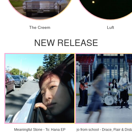
The Creem
Luft
NEW RELEASE
Meaningful Stone - To: Hana EP
jo from school - Drace, Flair & Dis