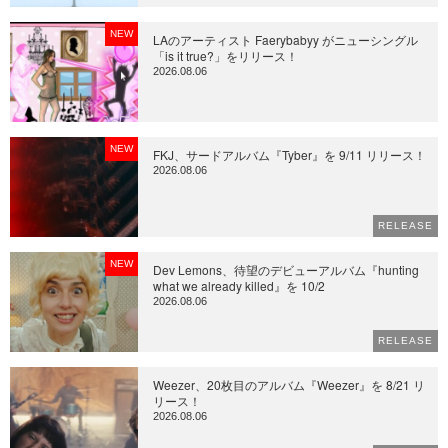
NEW
LAのアーティスト Faerybabyy がニューシングル
「is it true?」をリリース！
2026.08.06
NEW
FKJ、サードアルバム『Tyber』を 9/11 リリース！
2026.08.06
RELEASE
NEW
Dev Lemons、待望のデビューアルバム『hunting
what we already killed』を 10/2
2026.08.06
RELEASE
Weezer、20枚目のアルバム『Weezer』を 8/21 リ
リース！
2026.08.06