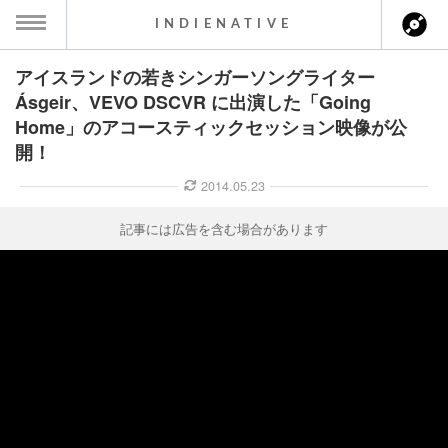
INDIENATIVE
アイスランドの若きシンガーソングライター
MENU
Ásgeir、VEVO DSCVR に出演した「Going
Home」のアコースティックセッション映像が公
ース一覧
開！
ース情報
2014.05.23
ント情報
記事には広告を含む場合があります
のアーティスト
ーカマー
ッション
ウト