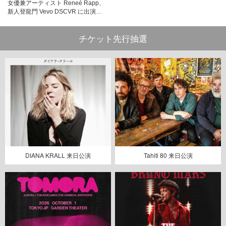
女優兼アーティスト Reneé Rapp、
新人登龍門 Vevo DSCVR に出演…
チケット先行抽選
DIANA KRALL 来日公演
Tahiti 80 来日公演