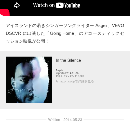
タクト
OW SOCIAL
アイスランドの若きシンガーソングライター Ásgeir、VEVO
DSCVR に出演した「Going Home」のアコースティックセ
Twitter
ッション映像が公開！
Facebook
In the Silence
instagram
Asgeir
Imports (2014-01-28)
売り上げランキング: 5,506
Tumblr
Amazon.co.jpで詳細を見る
Soundcloud
Back to indienative
Written
2014.05.23