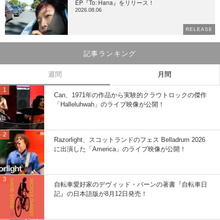
EP『To: Hana』をリリース！
2026.08.06
RELEASE
記事ランキング
週間
月間
Can、1971年の作品から実験的クラウトロックの傑作
「Halleluhwah」のライブ映像が公開！
Razorlight、スコットランドのフェス Belladrum 2026
に出演した「America」のライブ映像が公開！
自転車愛好家のデヴィッド・バーンの著書『自転車日
記』の日本語版が8月12日発売！