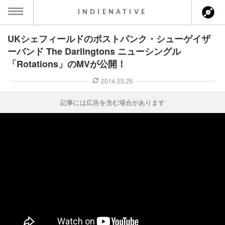
INDIENATIVE
UKシェフィールドのポストパンク・シューゲイザ
MENU
ーバンド The Darlingtons ニューシングル
「Rotations」のMVが公開！
ース一覧
2014.03.26
ース情報
記事には広告を含む場合があります
ント情報
のアーティスト
ーカマー
ッション
ウト