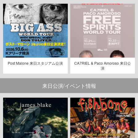
Post Malone 来日スタジアム公演
CA7RIEL & Paco Amoroso 来日公
演
来日公演/イベント情報