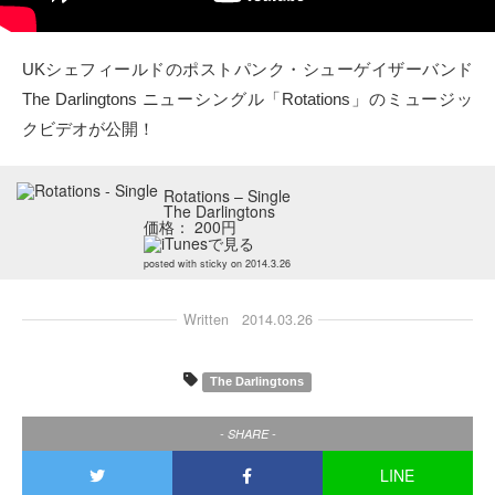
タクト
UKシェフィールドのポストパンク・シューゲイザーバンド
OW SOCIAL
The Darlingtons ニューシングル「Rotations」のミュージッ
クビデオが公開！
Twitter
Rotations – Single
Facebook
The Darlingtons
価格： 200円
instagram
posted with
sticky
on 2014.3.26
Tumblr
Written
2014.03.26
Soundcloud
The Darlingtons
Back to indienative
- SHARE -
LINE