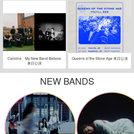
Caroline、My New Band Believe
Queens of the Stone Age 来日公演
来日公演
NEW BANDS