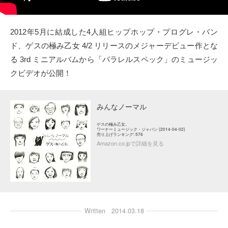
タクト
2012年5月に結成した4人組ヒップホップ・プログレ・バン
OW SOCIAL
ド、ゲスの極み乙女 4/2 リリースのメジャーデビュー作とな
る 3rd ミニアルバムから「パラレルスペック」のミュージッ
Twitter
クビデオが公開！
Facebook
みんなノーマル
instagram
ゲスの極み乙女。
ワーナーミュージック・ジャパン (2014-04-02)
売り上げランキング: 576
Tumblr
Amazon.co.jpで詳細を見る
Soundcloud
Back to indienative
Written
2014.03.18