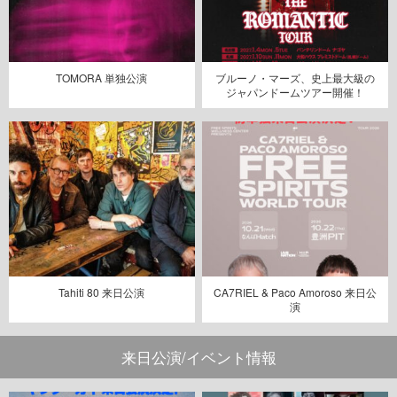
TOMORA 単独公演
ブルーノ・マーズ、史上最大級の
ジャパンドームツアー開催！
Tahiti 80 来日公演
CA7RIEL & Paco Amoroso 来日公
演
来日公演/イベント情報