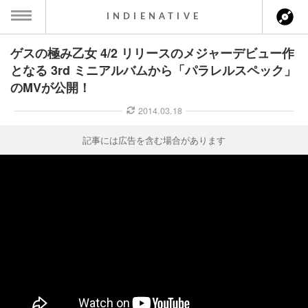
INDIENATIVE
ゲスの極み乙女 4/2 リリースのメジャーデビュー作
MENU
となる 3rd ミニアルバムから「パラレルスペック」
のMVが公開！
ース一覧
2014.03.18
ース情報
記事には広告を含む場合があります
ント情報
のアーティスト
ーカマー
ッション
ウト