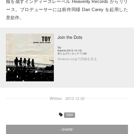
核を成すインディーズレーベル Heavenly Records からリリ
ース。プロデューサーには前作同様 Dan Carey を起用した
意欲作。
Join the Dots
Toy
Imports (2013-12-10)
売り上げランキング: 7,190
Amazon.co.jpで詳細を見る
Written
2013.12.02
TOY
- SHARE -