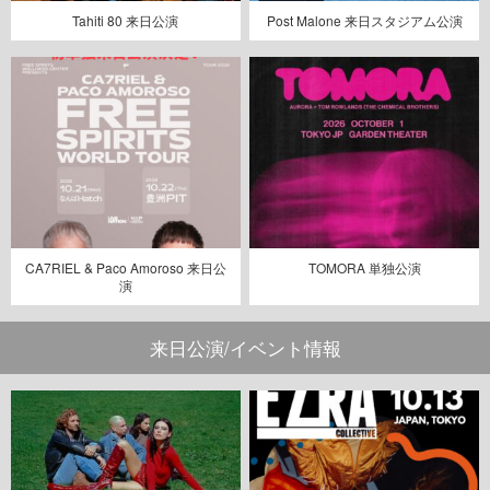
Tahiti 80 来日公演
Post Malone 来日スタジアム公演
CA7RIEL & Paco Amoroso 来日公
TOMORA 単独公演
演
来日公演/イベント情報