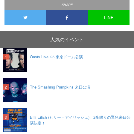
- SHARE -
LINE
人気のイベント
Oasis Live '25 東京ドーム公演
The Smashing Pumpkins 来日公演
Billi Eilish (ビリー・アイリッシュ)、2夜限りの緊急来日公
演決定！