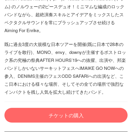
ム) のノルウェーの2ピースデュオ！ミニマムな編成のロック
バンドながら、超絶演奏スキルとアイデアをミックスしたス
ペクタクルサウンドを常にブラッシュアップさせ続ける
Aiming For Enrike。
既に過去3度の大規模な日本ツアーを開催(既に日本で28本の
ライブを敢行)、MONO、envy、downyが主催するポストロッ
ク系の究極の祭典AFTER HOURS’19への抜擢、出演や、邦楽
バンドしかいないサーキットフェスへIMAIKE GO NOWへの
参入、DENIMS主催のフェスODD SAFARIへの出演など、こ
こ日本における様々な場所、そしてその全ての場所で強烈な
インパクトを残し人気を拡大し続けてきたバンド。
チケットの購入