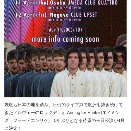
幾度も日本の地を踏み、圧倒的ライブ力で度肝を抜き続けて
きたノルウェーのロックデュオ Aiming for Enrike (エイミン
グ・フォー・エンリケ)、5年ぶりとなる待望の来日公演が4月
に決定！