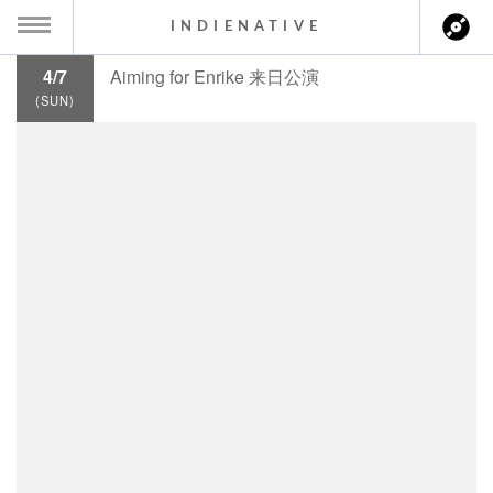
INDIENATIVE
4/7
Aiming for Enrike 来日公演
MENU
(SUN)
ch
ース一覧
ース情報
ント情報
のアーティスト
ーカマー
ッション
ウト