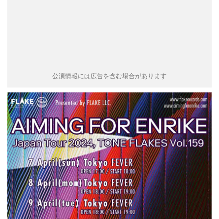
タクト
OW SOCIAL
Twitter
公演情報には広告を含む場合があります
Facebook
instagram
Tumblr
Soundcloud
Back to indienative