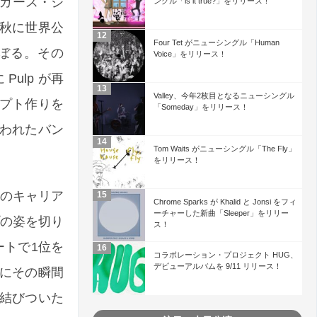
。ガース・ジ
ングル「is it true?」をリリース！
は、今秋に世界公
Four Tet がニューシングル「Human
のぼる。その
Voice」をリリース！
Pulp が再
Valley、今年2枚目となるニューシングル
プト作りを
「Someday」をリリース！
行われたバン
Tom Waits がニューシングル「The Fly」
をリリース！
ドのキャリア
Chrome Sparks が Khalid と Jonsi をフィ
ーチャーした新曲「Sleeper」をリリー
プの姿を切り
ス！
ートで1位を
コラボレーション・プロジェクト HUG、
デビューアルバムを 9/11 リリース！
にその瞬間
結びついた