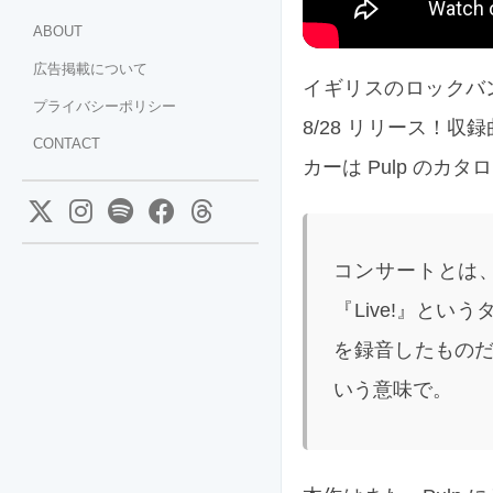
ABOUT
広告掲載について
イギリスのロックバンド P
プライバシーポリシー
8/28 リリース！収
CONTACT
カーは Pulp の
コンサートとは
『Live!』と
を録音したもの
いう意味で。