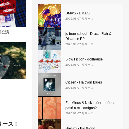
DMA'S - DMA'S
2026.08.07 リリース
来日公演
jo from school - Drace, Flair &
Distance EP
2026.08.07 リリース
Slow Fiction - dollhouse
2026.08.07 リリース
Citizen - Halcyon Blues
2026.08.07 リリース
Ela Minus & Nick León - qué les
pasó a mis amigos?
2026.08.07 リリース
 リリース！
Hovvdy - Big World