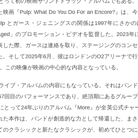
 にとって初の映画サウンドトラック・アルバムでもある
Pulp: What Do You Do For an Encore?』
lp とガース・ジェニングスの関係は1997年にさか
e Aged」のプロモーション・ビデオを監督した。2023年に 
表した際、ガースは連絡を取り、ステージングのコンセ
。そして2025年6月、彼はロンドンのO2アリーナで
た。この映像が映画の中心的な内容となっている。
のライブ・アルバムの内容にもなっている。それはバン
567回目のパフォーマンスであり、絶頂期にあるグルー
p にとって24年ぶりのアルバム『More』が全英公式チャ
れた本作は、バンドが創造的な力として帰還した、まさ
てのクラシックと新たなクラシックが、初めてひとつに