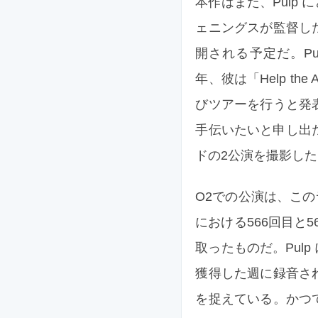
本作はまた、Pulp
ェニングスが監督した映画『
開される予定だ。Pu
年、彼は「Help th
びツアーを行うと発
手伝いたいと申し出た
ドの2公演を撮影し
O2での公演は、こ
における566回目と
取ったものだ。Pul
獲得した週に録音さ
を捉えている。かつ