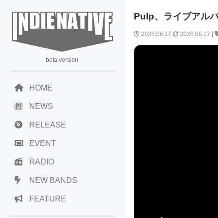
Pulp、ライブアルバム
2026.06.17
2026.06.17
|
beta version
HOME
NEWS
RELEASE
EVENT
RADIO
NEW BANDS
FEATURE