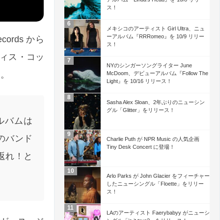
ス！
メキシコのアーティスト Girl Ultra、ニュ
ーアルバム『RRRomeo』を 10/9 リリー
ords から
ス！
ヴィス・コッ
NYのシンガーソングライター June
る。
McDoom、デビューアルバム『Follow The
Light』を 10/16 リリース！
Sasha Alex Sloan、2年ぶりのニューシン
グル「Glitter」をリリース！
ルバムは
のバンド
Charlie Puth が NPR Music の人気企画
Tiny Desk Concert に登場！
返れ！と
Arlo Parks が John Glacier をフィーチャー
したニューシングル「Floette」をリリー
ス！
LAのアーティスト Faerybabyy がニューシ