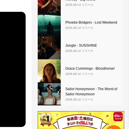
2026.08.14 リリース
Phoebe Bridgers - Lost Weekend
2026.08.14 リリース
Jungle - SUNSHINE
2026.08.14 リリース
Grace Cummings - Bloodhorse!
2026.08.14 リリース
Sailor Honeymoon - The Worst of
Sailor Honeymoon
2026.08.14 リリース