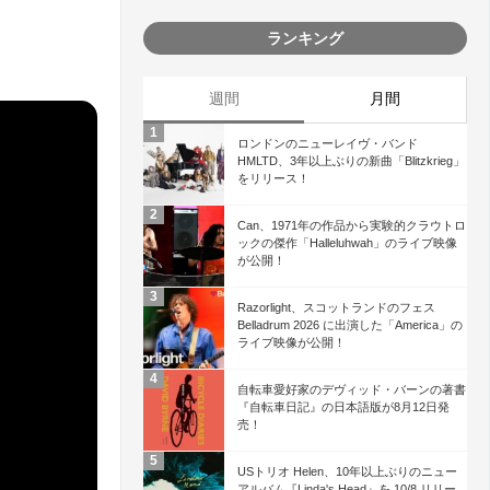
ランキング
週間
月間
ロンドンのニューレイヴ・バンド
HMLTD、3年以上ぶりの新曲「Blitzkrieg」
をリリース！
Can、1971年の作品から実験的クラウトロ
ックの傑作「Halleluhwah」のライブ映像
が公開！
Razorlight、スコットランドのフェス
Belladrum 2026 に出演した「America」の
ライブ映像が公開！
自転車愛好家のデヴィッド・バーンの著書
『自転車日記』の日本語版が8月12日発
売！
USトリオ Helen、10年以上ぶりのニュー
アルバム『Linda's Head』を 10/8 リリー