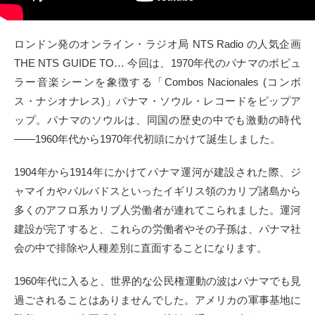
タクト
ロンドン発のオンライン・ラジオ局 NTS Radio の人気企画
OW SOCIAL
THE NTS GUIDE TO… 今回は、1970年代のパナマのポピュ
ラー音楽シーンを象徴する「Combos Nacionales (コンボ
Twitter
ス・ナシオナレス)」パナマ・ソウル・レコードをピップア
ップ。パナマのソウルは、同国の歴史の中でも激動の時代
Facebook
――1960年代から1970年代初頭にかけて誕生しました。
instagram
1904年から1914年にかけてパナマ運河が建設された際、ジ
ャマイカやバルバドスといったイギリス領のカリブ諸島から
Tumblr
多くのアフロ系カリブ人労働者が連れてこられました。運河
建設が完了すると、これらの労働者やその子孫は、パナマ社
Soundcloud
会の中で排除や人種差別に直面することになります。
Back to indienative
1960年代に入ると、世界的な公民権運動の波はパナマでも見
過ごされることはありませんでした。アメリカの軍事基地に