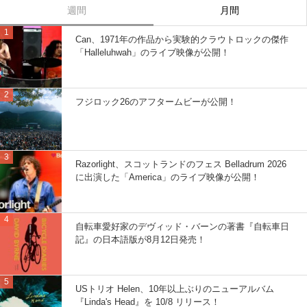
週間
月間
Can、1971年の作品から実験的クラウトロックの傑作
「Halleluhwah」のライブ映像が公開！
フジロック26のアフタームビーが公開！
Razorlight、スコットランドのフェス Belladrum 2026
に出演した「America」のライブ映像が公開！
自転車愛好家のデヴィッド・バーンの著書『自転車日
記』の日本語版が8月12日発売！
USトリオ Helen、10年以上ぶりのニューアルバム
『Linda's Head』を 10/8 リリース！