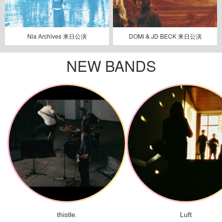
Nia Archives 来日公演
DOMi & JD BECK 来日公演
NEW BANDS
thistle.
Luft