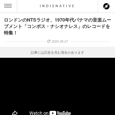
INDIENATIVE
ロンドンのNTSラジオ、1970年代パナマの音楽ムー
MENU
ブメント「コンボス・ナシオナレス」のレコードを
特集！
ース一覧
2025.08.27
ース情報
記事には広告を含む場合があります
ント情報
のアーティスト
ーカマー
ッション
ウト