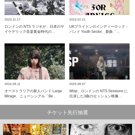
2023.11.17
2023.02.21
ロンドンの NTS ラジオが、日本のサ
UKブライトンのインディーロック・
イケデリック音楽黄金時代の…
バンド Youth Sector、新曲「…
2024.06.11
2025.08.07
オーストラリアの新人バンド Large
Wisp、ロンドンの NTS Sessions に
Mirage、ニューシングル「Be…
出演した3曲のセッション映像…
チケット先行抽選