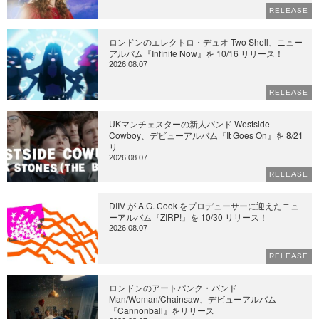
RELEASE
ロンドンのエレクトロ・デュオ Two Shell、ニュー
アルバム『Infinite Now』を 10/16 リリース！
2026.08.07
RELEASE
UKマンチェスターの新人バンド Westside
Cowboy、デビューアルバム『It Goes On』を 8/21
リ
2026.08.07
RELEASE
DIIV が A.G. Cook をプロデューサーに迎えたニュ
ーアルバム『ZIRP!』を 10/30 リリース！
2026.08.07
RELEASE
ロンドンのアートパンク・バンド
Man/Woman/Chainsaw、デビューアルバム
『Cannonball』をリリース