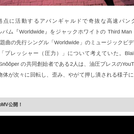
拠点に活動するアバンギャルドで奇抜な高速パン
バム『Worldwide』をジャックホワイトの Third Man R
！表題曲の先行シングル「Worldwide」のミュージックビ
 は「プレッシャー（圧力）」について考えていた。Blair T
s ― Snõõper の共同創始者である2人は、油圧プレスのYouT
物体が次々に回転し、歪み、やがて押し潰される様子に
のMV公開！