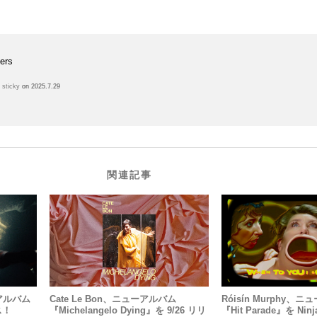
lers
h
sticky
on 2025.7.29
関連記事
ドアルバム
Cate Le Bon、ニューアルバム
Róisín Murphy、
ス！
『Michelangelo Dying』を 9/26 リリ
『Hit Parade』を Nin