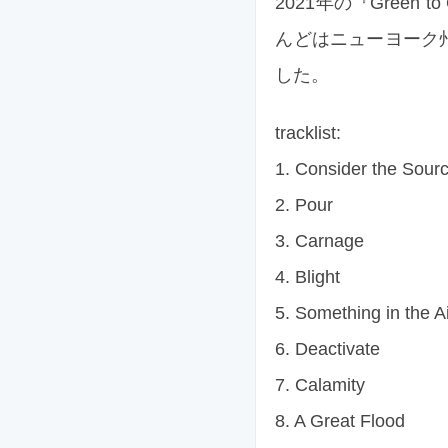
2021年の『Green
んどはニューヨーク
した。
tracklist:
1. Consider the Sour
2. Pour
3. Carnage
4. Blight
5. Something in the A
6. Deactivate
7. Calamity
8. A Great Flood