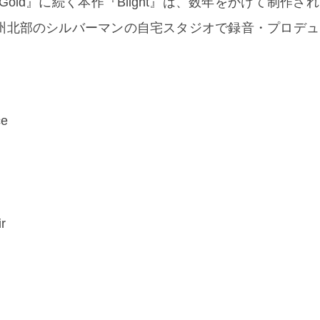
 to Gold』に続く本作『Blight』は、数年をかけて制作
州北部のシルバーマンの自宅スタジオで録音・プロデュ
ce
ir