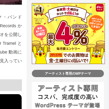
ク・バンド
ecords か
デオを公開し
ramel と
ube 動画に
見入ってい
アーティスト専用のWPテーマ