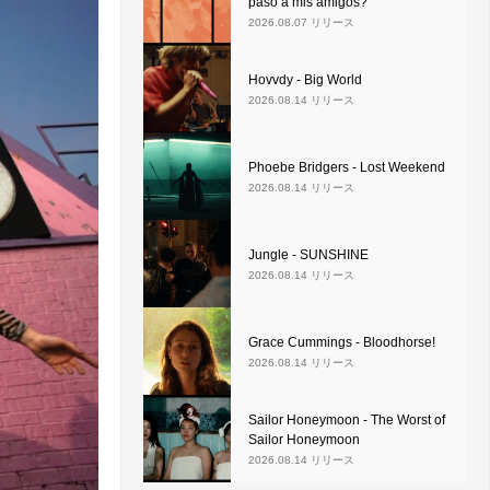
pasó a mis amigos?
2026.08.07 リリース
Hovvdy - Big World
2026.08.14 リリース
Phoebe Bridgers - Lost Weekend
2026.08.14 リリース
Jungle - SUNSHINE
2026.08.14 リリース
Grace Cummings - Bloodhorse!
2026.08.14 リリース
Sailor Honeymoon - The Worst of
Sailor Honeymoon
2026.08.14 リリース