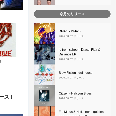
今月のリリース
DMA'S - DMA'S
2026.08.07 リリース
jo from school - Drace, Flair &
Distance EP
2026.08.07 リリース
演
Slow Fiction - dollhouse
2026.08.07 リリース
Citizen - Halcyon Blues
リース！
2026.08.07 リリース
Ela Minus & Nick León - qué les