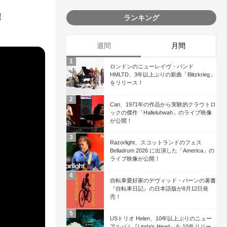
！
ランキング
週間
月間
ロンドンのニューレイヴ・バンド
HMLTD、3年以上ぶりの新曲「Blitzkrieg」
をリリース！
Can、1971年の作品から実験的クラウトロ
ックの傑作「Halleluhwah」のライブ映像
が公開！
Razorlight、スコットランドのフェス
Belladrum 2026 に出演した「America」の
ライブ映像が公開！
自転車愛好家のデヴィッド・バーンの著書
『自転車日記』の日本語版が8月12日発
売！
USトリオ Helen、10年以上ぶりのニュー
アルバム『Linda's Head』を 10/8 リリー