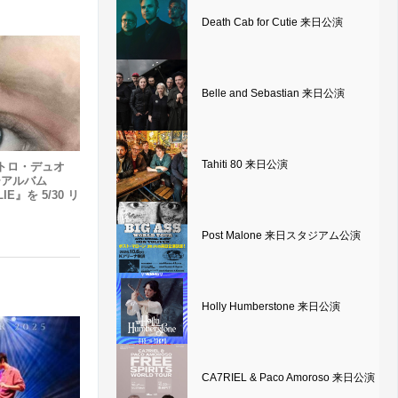
Death Cab for Cutie 来日公演
Belle and Sebastian 来日公演
Tahiti 80 来日公演
トロ・デュオ
ューアルバム
LIE』を 5/30 リ
Post Malone 来日スタジアム公演
Holly Humberstone 来日公演
CA7RIEL & Paco Amoroso 来日公演