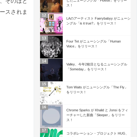
され、そのほと
したニューシングル「Floette」をリリー
ス！
ースされま
LAのアーティスト Faerybabyy がニューシ
ングル「is it true?」をリリース！
Four Tet がニューシングル「Human
Voice」をリリース！
Valley、今年2枚目となるニューシングル
「Someday」をリリース！
Tom Waits がニューシングル「The Fly」
をリリース！
Chrome Sparks が Khalid と Jonsi をフィ
ーチャーした新曲「Sleeper」をリリー
ス！
コラボレーション・プロジェクト HUG、