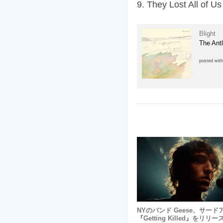
9. They Lost All of Us
Blight
The Ant
posted wit
NYのバンド Geese、サー
『Getting Killed』をリリー