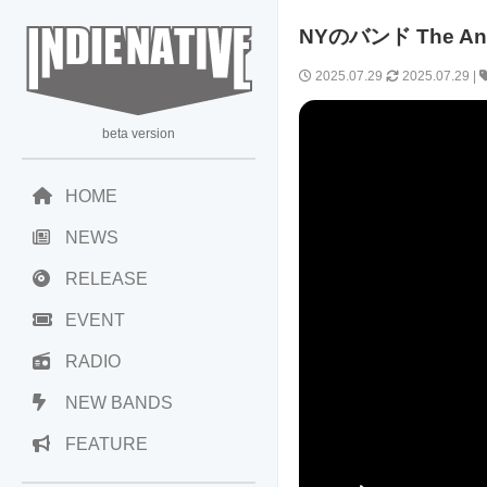
NYのバンド The A
2025.07.29
2025.07.29
|
beta version
HOME
NEWS
RELEASE
EVENT
RADIO
NEW BANDS
FEATURE