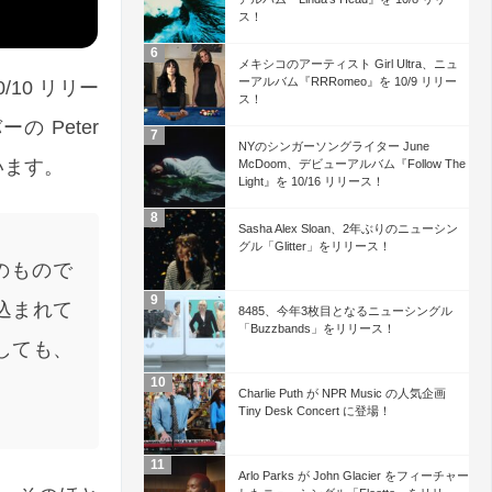
ス！
メキシコのアーティスト Girl Ultra、ニュ
ーアルバム『RRRomeo』を 10/9 リリー
0/10 リリー
ス！
 Peter
NYのシンガーソングライター June
います。
McDoom、デビューアルバム『Follow The
Light』を 10/16 リリース！
Sasha Alex Sloan、2年ぶりのニューシン
グル「Glitter」をリリース！
のもので
込まれて
8485、今年3枚目となるニューシングル
「Buzzbands」をリリース！
しても、
Charlie Puth が NPR Music の人気企画
Tiny Desk Concert に登場！
Arlo Parks が John Glacier をフィーチャー