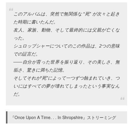
このアルバムは、突然で無関係な “死” が次々と起き
た時期に書いたんだ。
友人、家族、動物、そして最終的には父親が亡くな
った。
シュロップシャーについてのこの作品は、2つの意味
での証言だ。
――自分が育った世界を振り返り、その美しさ、無
垢さ、驚きに満ちた記憶。
そしてそれが“死”によって一つずつ蝕まれていき、つ
いにはすべての夢が壊れてしまったという事実なん
だ。
『Once Upon A Time. . . In Shropshire』ストリーミング