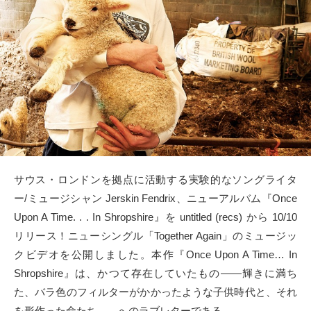
タクト
OW SOCIAL
Twitter
Facebook
instagram
サウス・ロンドンを拠点に活動する実験的なソングライタ
Tumblr
ー/ミュージシャン Jerskin Fendrix、ニューアルバム『Once
Upon A Time. . . In Shropshire』を untitled (recs) から 10/10
Soundcloud
リリース！ニューシングル「Together Again」のミュージッ
クビデオを公開しました。本作『Once Upon A Time… In
Back to indienative
Shropshire』は、かつて存在していたもの――輝きに満ち
た、バラ色のフィルターがかかったような子供時代と、それ
を形作った命たち――へのラブレターである。