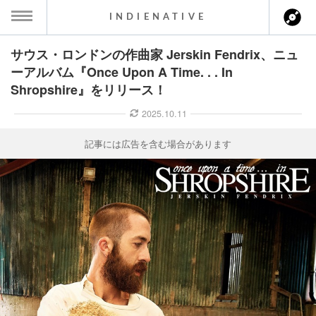
INDIENATIVE
サウス・ロンドンの作曲家 Jerskin Fendrix、ニュ
MENU
ーアルバム『Once Upon A Time. . . In
Shropshire』をリリース！
ース一覧
2025.10.11
ース情報
記事には広告を含む場合があります
ント情報
のアーティスト
ーカマー
ッション
ウト