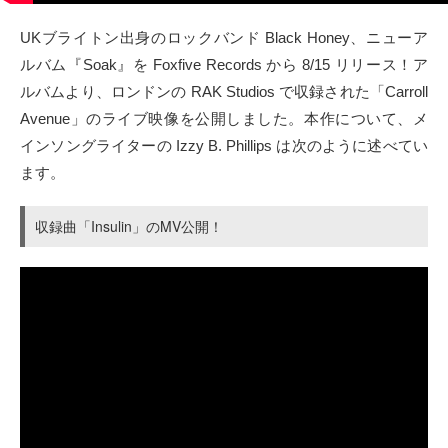
タクト
UKブライトン出身のロックバンド Black Honey、ニューア
ルバム『Soak』を Foxfive Records から 8/15 リリース！ア
OW SOCIAL
ルバムより、ロンドンの RAK Studios で収録された「Carroll
Avenue」のライブ映像を公開しました。本作について、メ
Twitter
インソングライターの Izzy B. Phillips は次のように述べてい
ます。
Facebook
収録曲「Insulin」のMV公開！
instagram
Tumblr
Soundcloud
Back to indienative