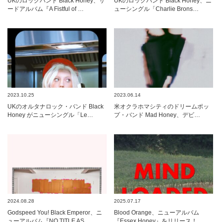
UKのロックバンド Black Honey、サ
UKのロックバンド Black Honey、ニ
ードアルバム『A Fistful of …
ューシングル「Charlie Brons…
2023.10.25
2023.06.14
UKのオルタナロック・バンド Black
米オクラホマシティのドリームポッ
Honey がニューシングル「Le…
プ・バンド Mad Honey、デビ…
2024.08.28
2025.07.17
Godspeed You! Black Emperor、ニ
Blood Orange、ニューアルバム
ューアルバム『NO​ ​TITLE AS …
『Essex Honey』をリリース！