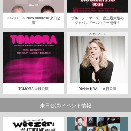
CA7RIEL & Paco Amoroso 来日公
ブルーノ・マーズ、史上最大級の
演
ジャパンドームツアー開催！
TOMORA 単独公演
DIANA KRALL 来日公演
来日公演/イベント情報