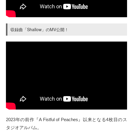
収録曲「Shallow」のMV公開！
2023年の前作『A Fistful of Peaches』以来となる4枚目のス
タジオアルバム。