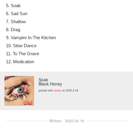
5. Soak
6. Sad Sun
7. Shallow
8. Drag
9. Vampire In The Kitchen
10. Slow Dance
11. To The Grave
12. Medication
Soak
Black Honey
posted with
sticky
on 2025.4.16
Written
2025.04.16