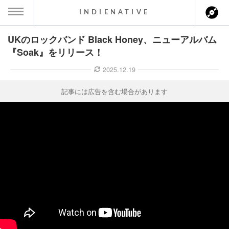
INDIENATIVE
UKのロックバンド Black Honey、ニューアルバム
MENU
『Soak』をリリース！
ース一覧
2025.12.19
ース情報
記事には広告を含む場合があります
ント情報
のアーティスト
ーカマー
ッション
ウト