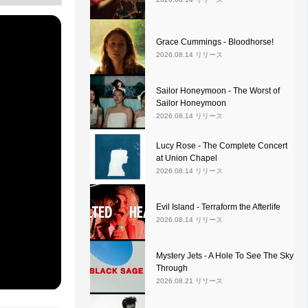
Grace Cummings - Bloodhorse!
2026.08.14 リリース
Sailor Honeymoon - The Worst of
Sailor Honeymoon
2026.08.14 リリース
Lucy Rose - The Complete Concert
at Union Chapel
2026.08.14 リリース
Evil Island - Terraform the Afterlife
2026.08.14 リリース
Mystery Jets - A Hole To See The Sky
Through
2026.08.21 リリース