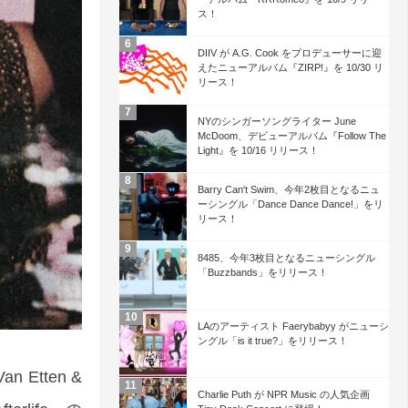
ス！
DIIV が A.G. Cook をプロデューサーに迎
えたニューアルバム『ZIRP!』を 10/30 リ
リース！
NYのシンガーソングライター June
McDoom、デビューアルバム『Follow The
Light』を 10/16 リリース！
Barry Can't Swim、今年2枚目となるニュ
ーシングル「Dance Dance Dance!」をリ
リース！
8485、今年3枚目となるニューシングル
「Buzzbands」をリリース！
LAのアーティスト Faerybabyy がニューシ
ングル「is it true?」をリリース！
n Etten &
Charlie Puth が NPR Music の人気企画