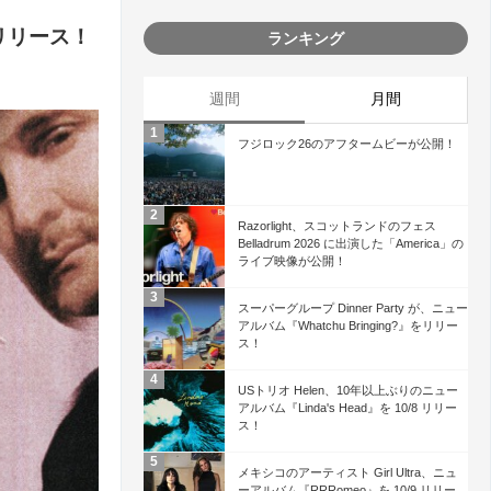
ムをリリース！
ランキング
週間
月間
フジロック26のアフタームビーが公開！
Razorlight、スコットランドのフェス
Belladrum 2026 に出演した「America」の
ライブ映像が公開！
スーパーグループ Dinner Party が、ニュー
アルバム『Whatchu Bringing?』をリリー
ス！
USトリオ Helen、10年以上ぶりのニュー
アルバム『Linda's Head』を 10/8 リリー
ス！
メキシコのアーティスト Girl Ultra、ニュ
ーアルバム『RRRomeo』を 10/9 リリー