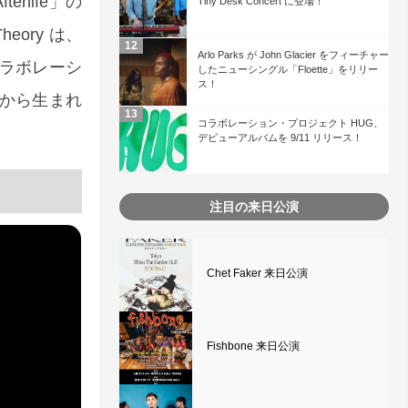
terlife」の
Tiny Desk Concert に登場！
heory は、
Arlo Parks が John Glacier をフィーチャー
ラボレーシ
したニューシングル「Floette」をリリー
ス！
放感から生まれ
コラボレーション・プロジェクト HUG、
デビューアルバムを 9/11 リリース！
注目の来日公演
Chet Faker 来日公演
Fishbone 来日公演