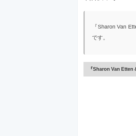
『Sharon Van 
です。
『Sharon Van Ette