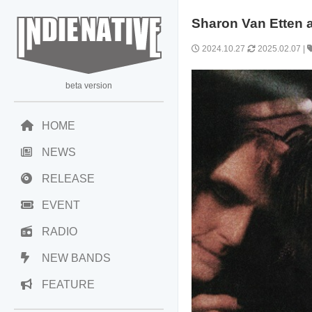
Sharon Van Ett
2024.10.27
2025.02.07
|
beta version
HOME
NEWS
RELEASE
EVENT
RADIO
NEW BANDS
FEATURE