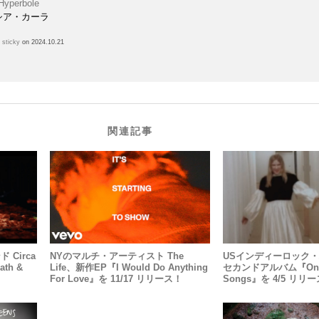
Hyperbole
シア・カーラ
h
sticky
on 2024.10.21
関連記事
Circa
NYのマルチ・アーティスト The
USインディーロック・バ
th &
Life、新作EP『I Would Do Anything
セカンドアルバム『One Mi
For Love』を 11/17 リリース！
Songs』を 4/5 リリ