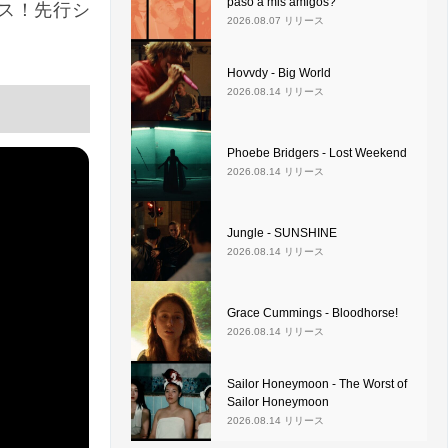
pasó a mis amigos?
リリース！先行シ
2026.08.07 リリース
Hovvdy - Big World
2026.08.14 リリース
Phoebe Bridgers - Lost Weekend
2026.08.14 リリース
Jungle - SUNSHINE
2026.08.14 リリース
Grace Cummings - Bloodhorse!
2026.08.14 リリース
Sailor Honeymoon - The Worst of
Sailor Honeymoon
2026.08.14 リリース