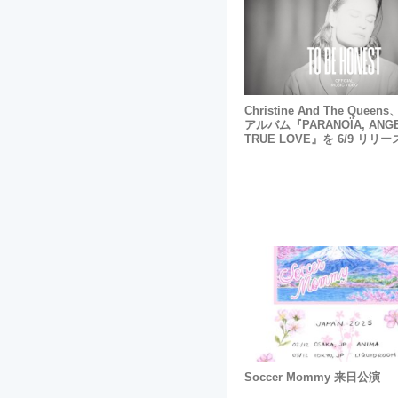
Christine And The Quee
アルバム『PARANOÏA, ANGE
TRUE LOVE』を 6/9 リリ
Soccer Mommy 来日公演