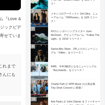
ス！
メキシコのアーティスト Girl Ultra、ニュ
ーアルバム『RRRomeo』を 10/9 リリー
『Love &
ス！
ミュージックビデ
NYのシンガーソングライター June
を寄せていま
McDoom、デビューアルバム『Follow The
Light』を 10/16 リリース！
Sasha Alex Sloan、2年ぶりのニューシン
グル「Glitter」をリリース！
これまで
8485、今年3枚目となるニューシングル
「Buzzbands」をリリース！
さんにも
Charlie Puth が NPR Music の人気企画
Tiny Desk Concert に登場！
Arlo Parks が John Glacier をフィーチャー