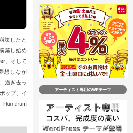
が崩壊したと
構築し始め
rder、そして
楽に夢想しなが
、過ぎ去っ
アーティスト専用のWPテーマ
ポップ、イ
umdrum