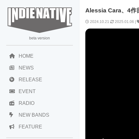
Alessia Cara、
2024.10.21
2025.01.06
|
beta version
HOME
NEWS
RELEASE
EVENT
RADIO
NEW BANDS
FEATURE