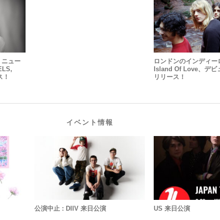
ns、ニュー
ロンドンのインディー
LS,
Island Of Love
ース！
リリース！
イベント情報
公演中止 : DIIV 来日公演
US 来日公演