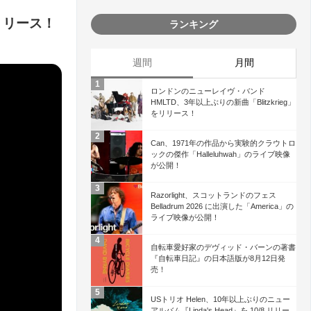
4 リリース！
ランキング
週間
月間
ロンドンのニューレイヴ・バンド
HMLTD、3年以上ぶりの新曲「Blitzkrieg」
をリリース！
Can、1971年の作品から実験的クラウトロ
ックの傑作「Halleluhwah」のライブ映像
が公開！
Razorlight、スコットランドのフェス
Belladrum 2026 に出演した「America」の
ライブ映像が公開！
自転車愛好家のデヴィッド・バーンの著書
『自転車日記』の日本語版が8月12日発
売！
USトリオ Helen、10年以上ぶりのニュー
アルバム『Linda's Head』を 10/8 リリー