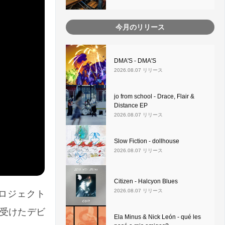
今月のリリース
DMA'S - DMA'S
2026.08.07 リリース
jo from school - Drace, Flair &
Distance EP
2026.08.07 リリース
Slow Fiction - dollhouse
2026.08.07 リリース
Citizen - Halcyon Blues
2026.08.07 リリース
楽プロジェクト
を受けたデビ
Ela Minus & Nick León - qué les