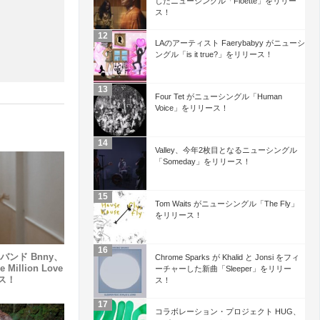
したニューシングル「Floette」をリリー
ス！
LAのアーティスト Faerybabyy がニューシ
ングル「is it true?」をリリース！
Four Tet がニューシングル「Human
Voice」をリリース！
Valley、今年2枚目となるニューシングル
「Someday」をリリース！
Tom Waits がニューシングル「The Fly」
をリリース！
ンド Bnny、
Chrome Sparks が Khalid と Jonsi をフィ
llion Love
ーチャーした新曲「Sleeper」をリリー
ース！
ス！
コラボレーション・プロジェクト HUG、