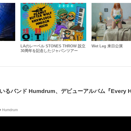
LAのレーベル STONES THROW 設立
Wet Leg 来日公演
30周年を記念したジャパンツアー
バンド Humdrum、デビューアルバム『Every H
Humdrum