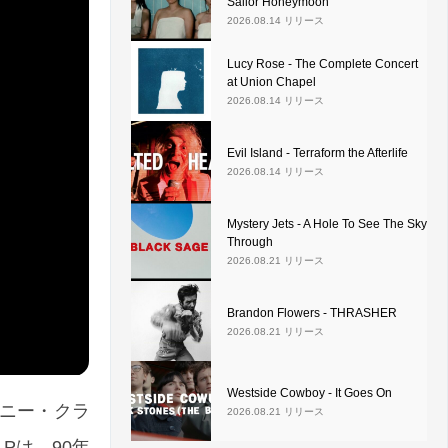
Sailor Honeymoon
2026.08.14 リリース
Lucy Rose - The Complete Concert
at Union Chapel
2026.08.14 リリース
Evil Island - Terraform the Afterlife
2026.08.14 リリース
Mystery Jets - A Hole To See The Sky
Through
2026.08.21 リリース
Brandon Flowers - THRASHER
2026.08.21 リリース
Westside Cowboy - It Goes On
とレニー・クラ
2026.08.21 リリース
LPは、90年