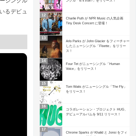
ニューシングル
ングル「is it true?」をリリース！
ているデビュ
Charlie Puth が NPR Music の人気企画
。
Tiny Desk Concert に登場！
Arlo Parks が John Glacier をフィーチャー
したニューシングル「Floette」をリリー
ス！
Four Tet がニューシングル「Human
Voice」をリリース！
Tom Waits がニューシングル「The Fly」
をリリース！
コラボレーション・プロジェクト HUG、
デビューアルバムを 9/11 リリース！
Chrome Sparks が Khalid と Jonsi をフィ