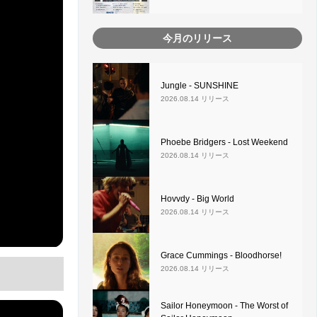
今月のリリース
Jungle - SUNSHINE
2026.08.14 リリース
Phoebe Bridgers - Lost Weekend
2026.08.14 リリース
Hovvdy - Big World
2026.08.14 リリース
Grace Cummings - Bloodhorse!
2026.08.14 リリース
Sailor Honeymoon - The Worst of