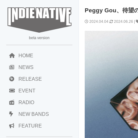
Peggy Gou、待
2024.04.04
2024.06.26
|
beta version
HOME
NEWS
RELEASE
EVENT
RADIO
NEW BANDS
FEATURE