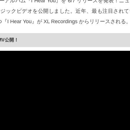
アルバム『I Hear You』を 6/7 リリースを発表！
ミュージックビデオを公開しました。近年、最も注目され
Hear You』が XL Recordings からリリースされる
MV公開！