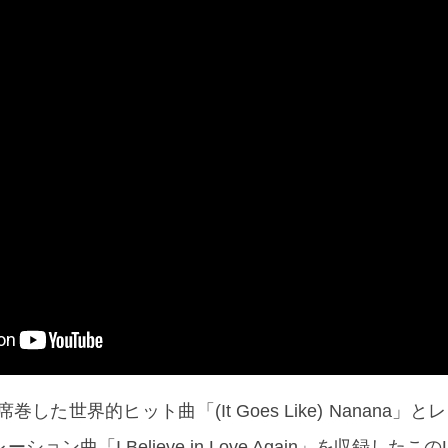
巻した世界的ヒット曲「(It Goes Like) Nanana」
ン曲「I Believe in Love Again」を収録したこの