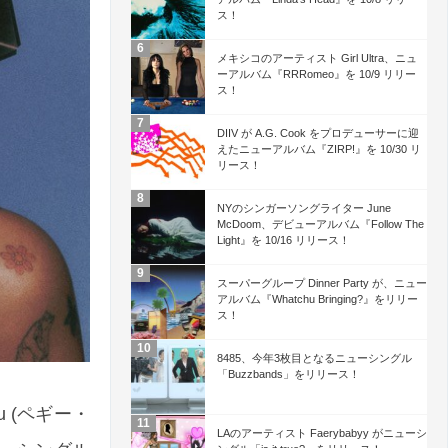
ス！
メキシコのアーティスト Girl Ultra、ニュ
ーアルバム『RRRomeo』を 10/9 リリー
ス！
DIIV が A.G. Cook をプロデューサーに迎
えたニューアルバム『ZIRP!』を 10/30 リ
リース！
NYのシンガーソングライター June
McDoom、デビューアルバム『Follow The
Light』を 10/16 リリース！
スーパーグループ Dinner Party が、ニュー
アルバム『Whatchu Bringing?』をリリー
ス！
8485、今年3枚目となるニューシングル
「Buzzbands」をリリース！
 (ペギー・
LAのアーティスト Faerybabyy がニューシ