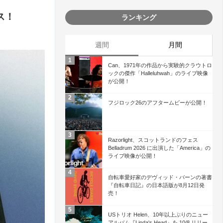
ース！
ランキング
週間
月間
Can、1971年の作品から実験的クラウトロ
ックの傑作「Halleluhwah」のライブ映像
が公開！
フジロック26のアフタームビーが公開！
Razorlight、スコットランドのフェス
Belladrum 2026 に出演した「America」の
ライブ映像が公開！
自転車愛好家のデヴィッド・バーンの著書
『自転車日記』の日本語版が8月12日発
売！
USトリオ Helen、10年以上ぶりのニュー
アルバム『Linda's Head』を 10/8 リリー