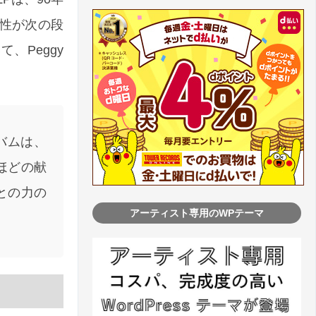
性が次の段
、Peggy
ルバムは、
ほどの献
との力の
アーティスト専用のWPテーマ