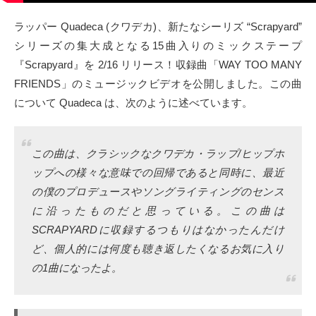
タクト
ラッパー Quadeca (クワデカ)、新たなシーリズ “Scrapyard”
シリーズの集大成となる15曲入りのミックステープ
OW SOCIAL
『Scrapyard』を 2/16 リリース！収録曲「WAY TOO MANY
FRIENDS」のミュージックビデオを公開しました。この曲
Twitter
について Quadeca は、次のように述べています。
Facebook
この曲は、クラシックなクワデカ・ラップ/ヒップホ
instagram
ップへの様々な意味での回帰であると同時に、最近
の僕のプロデュースやソングライティングのセンス
Tumblr
に沿ったものだと思っている。この曲は
SCRAPYARDに収録するつもりはなかったんだけ
Soundcloud
ど、個人的には何度も聴き返したくなるお気に入り
Back to indienative
の1曲になったよ。