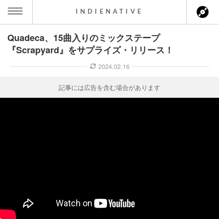
INDIENATIVE
Quadeca、15曲入りのミックステープ
MENU
『Scrapyard』をサプライズ・リリース！
ース一覧
2024.02.16
ース情報
記事には広告を含む場合があります
ント情報
のアーティスト
ーカマー
ッション
ウト