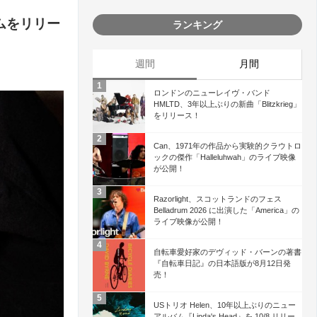
ムをリリー
ランキング
週間
月間
ロンドンのニューレイヴ・バンド
HMLTD、3年以上ぶりの新曲「Blitzkrieg」
をリリース！
Can、1971年の作品から実験的クラウトロ
ックの傑作「Halleluhwah」のライブ映像
が公開！
Razorlight、スコットランドのフェス
Belladrum 2026 に出演した「America」の
ライブ映像が公開！
自転車愛好家のデヴィッド・バーンの著書
『自転車日記』の日本語版が8月12日発
売！
USトリオ Helen、10年以上ぶりのニュー
アルバム『Linda's Head』を 10/8 リリー