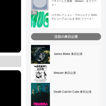
ーチャーした新曲「Sleeper」をリリー
ス！
コラボレーション・プロジェクト HUG、
デビューアルバムを 9/11 リリース！
注目の来日公演
James Blake 来日公演
Weezer 来日公演
Death Cab for Cutie 来日公演