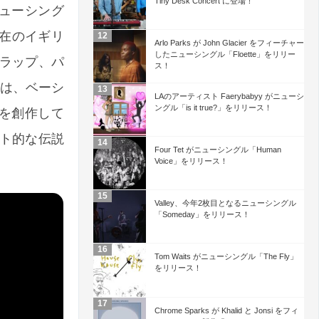
Tiny Desk Concert に登場！
ス！ニューシング
現在のイギリ
Arlo Parks が John Glacier をフィーチャー
したニューシングル「Floette」をリリー
ラップ、パ
ス！
 は、ベーシ
LAのアーティスト Faerybabyy がニューシ
ングル「is it true?」をリリース！
批判を創作して
ト的な伝説
Four Tet がニューシングル「Human
Voice」をリリース！
Valley、今年2枚目となるニューシングル
「Someday」をリリース！
Tom Waits がニューシングル「The Fly」
をリリース！
Chrome Sparks が Khalid と Jonsi をフィ