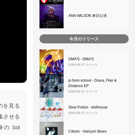
ANN WILSON 来日公演
今月のリリース
DMA'S - DMA'S
2026.08.07 リリース
jo from school - Drace, Flair &
Distance EP
2026.08.07 リリース
るのを見る
Slow Fiction - dollhouse
2026.08.07 リリース
集させる
 Sol
Citizen - Halcyon Blues