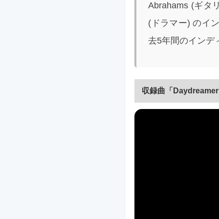
Abrahams (ギ
(ドラマー) の
去5年間のインディ
収録曲「Daydream