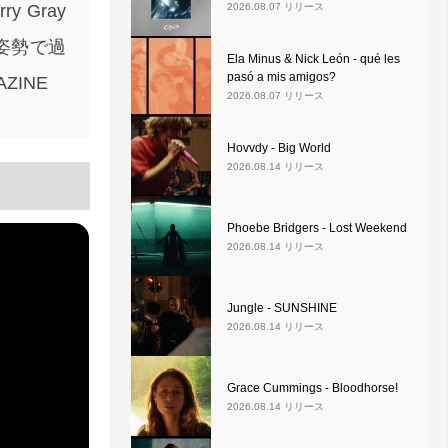
y Gray
2026.08.07 リリース
姿勢で過
Ela Minus & Nick León - qué les
pasó a mis amigos?
ZINE
2026.08.07 リリース
Hovvdy - Big World
2026.08.14 リリース
Phoebe Bridgers - Lost Weekend
2026.08.14 リリース
Jungle - SUNSHINE
2026.08.14 リリース
Grace Cummings - Bloodhorse!
2026.08.14 リリース