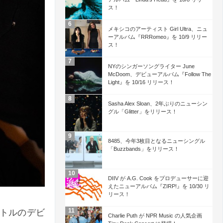
ス！
メキシコのアーティスト Girl Ultra、ニュ
ーアルバム『RRRomeo』を 10/9 リリー
ス！
NYのシンガーソングライター June
McDoom、デビューアルバム『Follow The
Light』を 10/16 リリース！
Sasha Alex Sloan、2年ぶりのニューシン
グル「Glitter」をリリース！
8485、今年3枚目となるニューシングル
「Buzzbands」をリリース！
DIIV が A.G. Cook をプロデューサーに迎
えたニューアルバム『ZIRP!』を 10/30 リ
リース！
イトルのデビ
Charlie Puth が NPR Music の人気企画