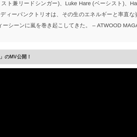
タリスト兼リードシンガー)、Luke Hare (ベーシスト)、Harr
インディーパンクトリオは、その生のエネルギーと率直な
ーシーンに嵐を巻き起こしてきた。 – ATWOOD MAGA
er」のMV公開！