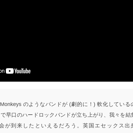
c Monkeys のようなバンドが (劇的に！) 軟化してい
的で早口のハードロックバンドが立ち上がり、我々を結
会が到来したといえるだろう。英国エセックス出身の