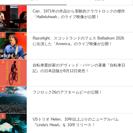
Can、1971年の作品から実験的クラウトロックの傑作
「Halleluhwah」のライブ映像が公開！
Razorlight、スコットランドのフェス Belladrum 2026
に出演した「America」のライブ映像が公開！
自転車愛好家のデヴィッド・バーンの著書『自転車日
記』の日本語版が8月12日発売！
フジロック26のアフタームビーが公開！
USトリオ Helen、10年以上ぶりのニューアルバム
『Linda's Head』を 10/8 リリース！