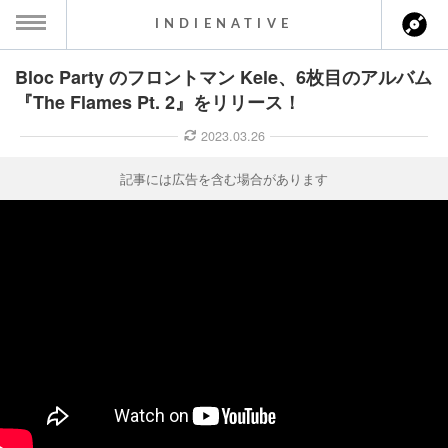
INDIENATIVE
Bloc Party のフロントマン Kele、6枚目のアルバム
MENU
『The Flames Pt. 2』をリリース！
ース一覧
2023.03.26
ース情報
記事には広告を含む場合があります
ント情報
のアーティスト
ーカマー
ッション
ウト