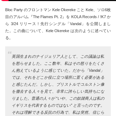
タクト
Bloc Party のフロントマン Kele Okereke こと Kele、ソロ6枚
目のアルバム『The Flames Pt. 2』を KOLA Records / !K7 か
OW SOCIAL
ら 3/24 リリース！先行シングル「Vandal」を公開しまし
た。この曲について、Kele Okereke は次のように述べてい
Twitter
る。
Facebook
英国生まれのナイジェリア人として、この議論は私
instagram
を怒らせました。ここ数年、私はその怒りをたくさ
ん抱えているように感じていた。だから「Vandal」
Tumblr
では、それをどこか役に立つ場所に置く必要がある
と感じたんだ。しかし、ブリストルでコルストン像
Soundcloud
を撤去する人々を見て、非常に誇らしい気持ちにな
Back to indienative
りました。普通の人々が “いや、この奴隷商人は私の
イギリスを代表するものではない” と言ったのです。
それは理解できる反抗の行為で、私は突然、信じら