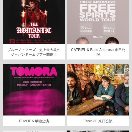
ブルーノ・マーズ、史上最大級の
CA7RIEL & Paco Amoroso 来日公
ジャパンドームツアー開催！
演
TOMORA 単独公演
Tahiti 80 来日公演