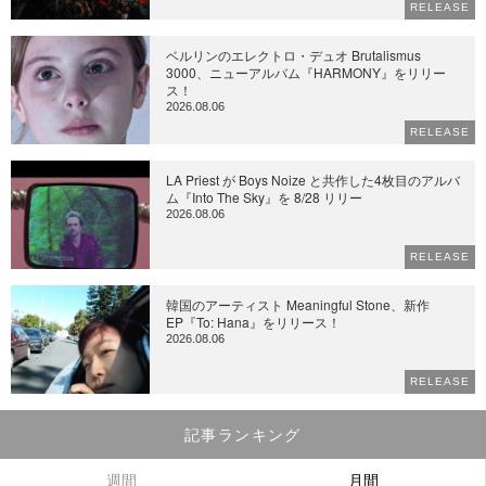
RELEASE
ベルリンのエレクトロ・デュオ Brutalismus
3000、ニューアルバム『HARMONY』をリリー
ス！
2026.08.06
RELEASE
LA Priest が Boys Noize と共作した4枚目のアルバ
ム『Into The Sky』を 8/28 リリー
2026.08.06
RELEASE
韓国のアーティスト Meaningful Stone、新作
EP『To: Hana』をリリース！
2026.08.06
RELEASE
記事ランキング
週間
月間