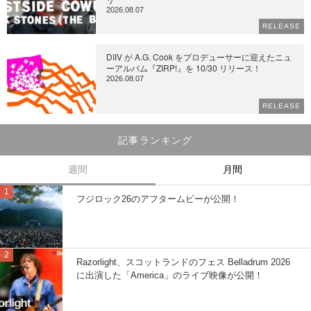
2026.08.07
RELEASE
DIIV が A.G. Cook をプロデューサーに迎えたニュ
ーアルバム『ZIRP!』を 10/30 リリース！
2026.08.07
RELEASE
記事ランキング
週間
月間
フジロック26のアフタームビーが公開！
Razorlight、スコットランドのフェス Belladrum 2026
に出演した「America」のライブ映像が公開！