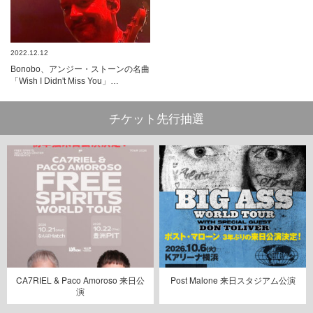
2022.12.12
Bonobo、アンジー・ストーンの名曲
「Wish I Didn't Miss You」…
チケット先行抽選
CA7RIEL & Paco Amoroso 来日公
Post Malone 来日スタジアム公演
演