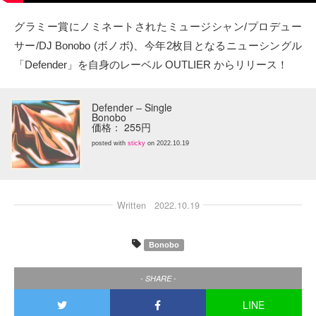
タクト
グラミー賞にノミネートされたミュージシャン/プロデュー
サー/DJ Bonobo (ボノボ)、今年2枚目となるニューシングル
OW SOCIAL
「Defender」を自身のレーベル OUTLIER からリリース！
Twitter
Defender – Single
Bonobo
Facebook
価格： 255円
posted with
sticky
on 2022.10.19
instagram
Tumblr
Written
2022.10.19
Soundcloud
Bonobo
Back to indienative
- SHARE -
LINE