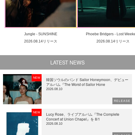
Jungle - SUNSHINE
Phoebe Bridgers - Lost Week
2026.08.14リリース
2026.08.14リリース
LATEST NEWS
NEW
韓国ソウルのバンド Sailor Honeymoon、デビュー
アルバム『The Worst of Sailor Hone
2026.08.10
RELEASE
NEW
Lucy Rose、ライブアルバム『The Complete
Concert at Union Chapel』を 8/1
2026.08.10