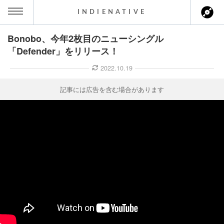
INDIENATIVE
Bonobo、今年2枚目のニューシングル
MENU
「Defender」をリリース！
ース一覧
2022.10.19
ース情報
記事には広告を含む場合があります
ント情報
のアーティスト
ーカマー
ッション
ウト