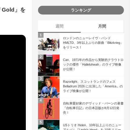
 Gold」を
ランキング
週間
月間
ロンドンのニューレイヴ・バンド
HMLTD、3年以上ぶりの新曲「Blitzkrieg」
をリリース！
Can、1971年の作品から実験的クラウトロ
ックの傑作「Halleluhwah」のライブ映像
が公開！
Razorlight、スコットランドのフェス
Belladrum 2026 に出演した「America」の
ライブ映像が公開！
自転車愛好家のデヴィッド・バーンの著書
『自転車日記』の日本語版が8月12日発
売！
USトリオ Helen、10年以上ぶりのニュー
アルバム『Linda's Head』を 10/8 リリー