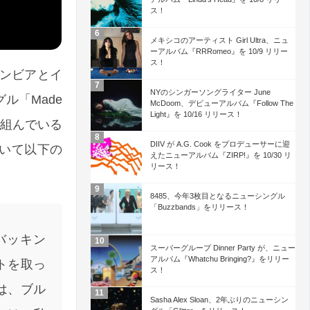
ス！
メキシコのアーティスト Girl Ultra、ニュ
ーアルバム『RRRomeo』を 10/9 リリー
ス！
ガンビアとイ
NYのシンガーソングライター June
グル「Made
McDoom、デビューアルバム『Follow The
Light』を 10/16 リリース！
り組んでいる
DIIV が A.G. Cook をプロデューサーに迎
ついて以下の
えたニューアルバム『ZIRP!』を 10/30 リ
リース！
8485、今年3枚目となるニューシングル
「Buzzbands」をリリース！
。バッキン
スーパーグループ Dinner Party が、ニュー
アルバム『Whatchu Bringing?』をリリー
トを取っ
ス！
は、ブル
Sasha Alex Sloan、2年ぶりのニューシン