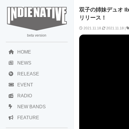
双子の姉妹デュオ Ibe
リリース！
2021.11.18
2021.11.18
|
beta version
HOME
NEWS
RELEASE
EVENT
RADIO
NEW BANDS
FEATURE