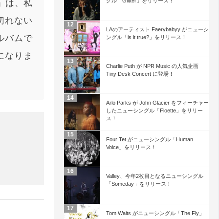
グル「Glitter」をリリース！
d」は、私
切れない
LAのアーティスト Faerybabyy がニューシ
ルバムで
ングル「is it true?」をリリース！
になりま
Charlie Puth が NPR Music の人気企画
Tiny Desk Concert に登場！
Arlo Parks が John Glacier をフィーチャー
したニューシングル「Floette」をリリー
ス！
Four Tet がニューシングル「Human
Voice」をリリース！
Valley、今年2枚目となるニューシングル
「Someday」をリリース！
Tom Waits がニューシングル「The Fly」