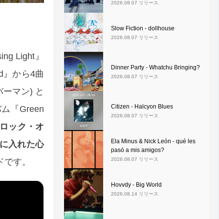
2026.08.07 リリース
Slow Fiction - dollhouse
2026.08.07 リリース
g Light』
Dinner Party - Whatchu Bringing?
d』から4曲
2026.08.07 リリース
バーマン) と
Citizen - Halcyon Blues
バム『Green
2026.08.07 リリース
ロック・オ
Ela Minus & Nick León - qué les
に入れた心
pasó a mis amigos?
2026.08.07 リリース
ドです。
Hovvdy - Big World
2026.08.14 リリース