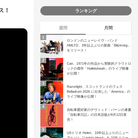
ース！
ランキング
週間
月間
ロンドンのニューレイヴ・バンド
HMLTD、3年以上ぶりの新曲「Blitzkrieg」
をリリース！
Can、1971年の作品から実験的クラウトロ
ックの傑作「Halleluhwah」のライブ映像
が公開！
Razorlight、スコットランドのフェス
Belladrum 2026 に出演した「America」の
ライブ映像が公開！
自転車愛好家のデヴィッド・バーンの著書
『自転車日記』の日本語版が8月12日発
売！
USトリオ Helen、10年以上ぶりのニュー
アルバム『Linda's Head』を 10/8 リリー