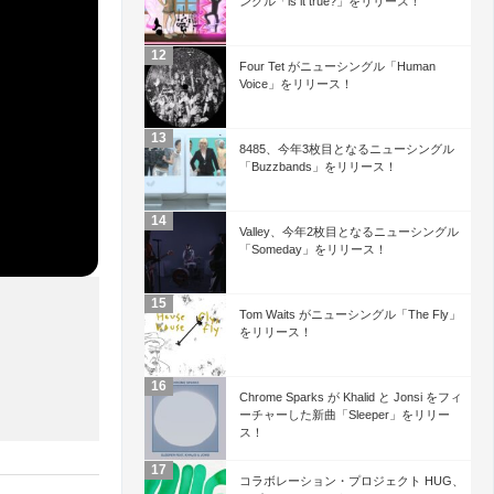
ングル「is it true?」をリリース！
Four Tet がニューシングル「Human
Voice」をリリース！
8485、今年3枚目となるニューシングル
「Buzzbands」をリリース！
Valley、今年2枚目となるニューシングル
「Someday」をリリース！
Tom Waits がニューシングル「The Fly」
をリリース！
Chrome Sparks が Khalid と Jonsi をフィ
ーチャーした新曲「Sleeper」をリリー
ス！
コラボレーション・プロジェクト HUG、