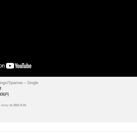
hings/Sparrow – Single
f
306円
h
sticky
on 2021.8.10