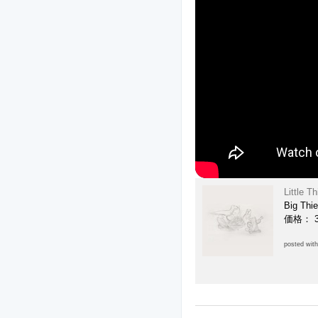
Little T
Big Thie
価格： 
posted wit