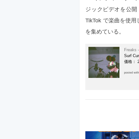
ジックビデオを公開
TikTok で楽曲を
を集めている。
Freaks 
Surf Cu
価格： 
posted wit