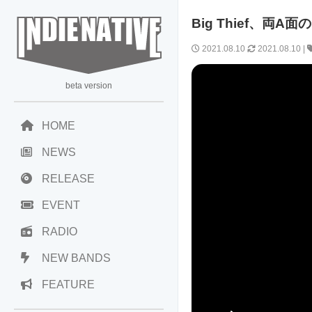
Big Thief、両A面
2021.08.10
2021.08.10
|
beta version
HOME
NEWS
RELEASE
EVENT
RADIO
NEW BANDS
FEATURE