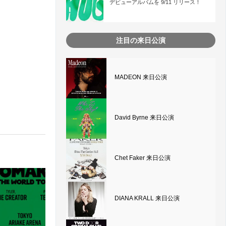
デビューアルバムを 9/11 リリース！
注目の来日公演
MADEON 来日公演
David Byrne 来日公演
Chet Faker 来日公演
DIANA KRALL 来日公演