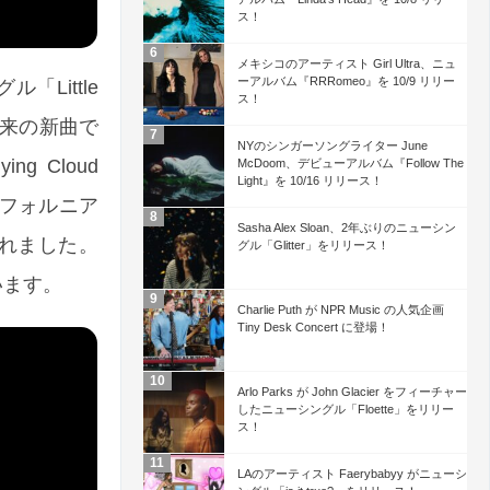
ス！
メキシコのアーティスト Girl Ultra、ニュ
ーアルバム『RRRomeo』を 10/9 リリー
「Little
ス！
』以来の新曲で
NYのシンガーソングライター June
g Cloud
McDoom、デビューアルバム『Follow The
Light』を 10/16 リリース！
カリフォルニア
Sasha Alex Sloan、2年ぶりのニューシン
が行われました。
グル「Glitter」をリリース！
ています。
Charlie Puth が NPR Music の人気企画
Tiny Desk Concert に登場！
Arlo Parks が John Glacier をフィーチャー
したニューシングル「Floette」をリリー
ス！
LAのアーティスト Faerybabyy がニューシ