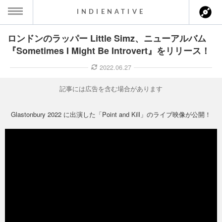
INDIENATIVE
ロンドンのラッパー Little Simz、ニューアルバム
MENU
『Sometimes I Might Be Introvert』をリリース！
ース一覧
2022.06.27
ース情報
記事には広告を含む場合があります
ント情報
Glastonbury 2022 に出演した「Point and Kill」のライブ映像が公開！
のアーティスト
ーカマー
ッション
ウト