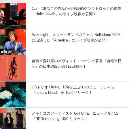
Can、1971年の作品から実験的クラウトロックの傑作
「Halleluhwah」のライブ映像が公開！
Razorlight、スコットランドのフェス Belladrum 2026
に出演した「America」のライブ映像が公開！
自転車愛好家のデヴィッド・バーンの著書『自転車日
記』の日本語版が8月12日発売！
USトリオ Helen、10年以上ぶりのニューアルバム
『Linda's Head』を 10/8 リリース！
メキシコのアーティスト Girl Ultra、ニューアルバム
『RRRomeo』を 10/9 リリース！