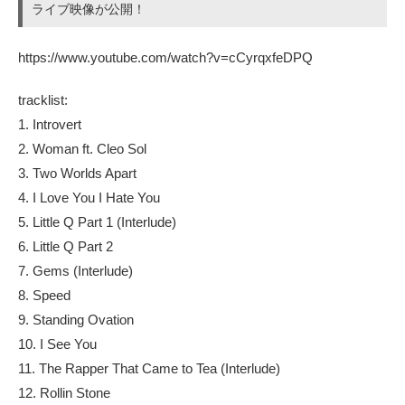
ライブ映像が公開！
https://www.youtube.com/watch?v=cCyrqxfeDPQ
tracklist:
1. Introvert
2. Woman ft. Cleo Sol
3. Two Worlds Apart
4. I Love You I Hate You
5. Little Q Part 1 (Interlude)
6. Little Q Part 2
7. Gems (Interlude)
8. Speed
9. Standing Ovation
10. I See You
11. The Rapper That Came to Tea (Interlude)
12. Rollin Stone