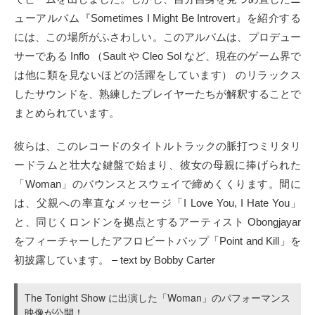
ューアルバム『Sometimes I Might Be Introvert』を紹介する
には、この場所がふさわしい。このアルバムは、プロデュー
サーである Inflo （Sault や Cleo Sol など、現在のゲーム界で
は他に類を見ないほどの活躍をしています） のリラックス
したサウンドを、熟練したプレイヤーたちが解釈することで
まとめられています。
彼らは、このレコードのタイトルトラックの脈打つミリタリ
ードラムと壮大な鍵盤で始まり、彼女の母親に捧げられた
「Woman」のバウンスとスウェイで締めくくります。間に
は、父親への率直なメッセージ「I Love You, I Hate You」
と、同じくロンドンを拠点とするアーティスト Obongjayar
をフィーチャーしたアフロビートバップ「Point and Kill」を
初披露しています。 – text by Bobby Carter
The Tonight Show に出演した「Woman」のパフォーマンス
映像が公開！