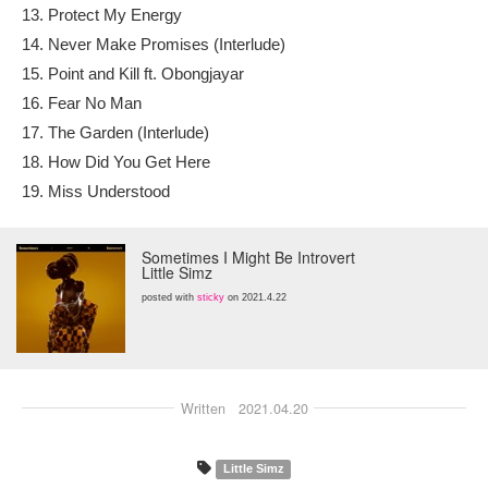
13. Protect My Energy
14. Never Make Promises (Interlude)
15. Point and Kill ft. Obongjayar
16. Fear No Man
17. The Garden (Interlude)
18. How Did You Get Here
19. Miss Understood
Sometimes I Might Be Introvert
Little Simz
posted with
sticky
on 2021.4.22
Written
2021.04.20
Little Simz