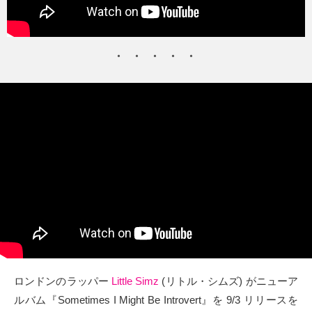
タクト
OW SOCIAL
Twitter
Facebook
instagram
Tumblr
Soundcloud
Back to indienative
ロンドンのラッパー
Little Simz
(リトル・シムズ) がニューア
ルバム『Sometimes I Might Be Introvert』を 9/3 リリースを