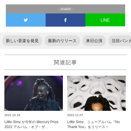
- SHARE -
LINE
新しい音楽を発見
最新のリリース
来日公演
注目バン
関連記事
2022.10.19
2022.12.07
Little Simz が今年の Mercury Prize
Little Simz、ニューアルバム『No
2022 アルバム・オブ・ザ…
Thank You』をリリース！