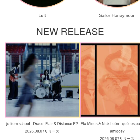
Luft
Sailor Honeymoon
NEW RELEASE
jo from school - Drace, Flair & Distance EP
Ela Minus & Nick León - qué les pa
2026.08.07リリース
amigos?
2026.08.07リリース