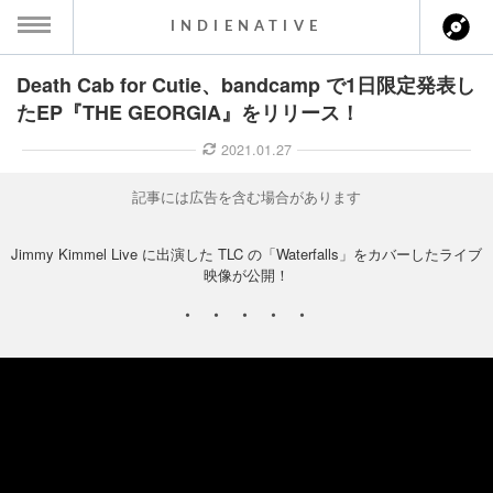
INDIENATIVE
Death Cab for Cutie、bandcamp で1日限定発表し
MENU
たEP『THE GEORGIA』をリリース！
ース一覧
2021.01.27
ース情報
記事には広告を含む場合があります
ント情報
Jimmy Kimmel Live に出演した TLC の「Waterfalls」をカバーしたライブ
映像が公開！
のアーティスト
ーカマー
ッション
ウト