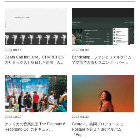
2023.08.16
2023.08.09
Death Cab for Cutie、CHVRCHES
Bandcamp、ファンとリアルタイム
のリミックスも収録した新曲「A…
で交流できるリスニング・パー…
2022.10.20
2023.03.30
アメリカの音楽集団 The Elephant 6
Georgia、共同プロデュースに
Recording Co. のドキュメ…
Rostam を迎えた3rdアルバム
『Eup…