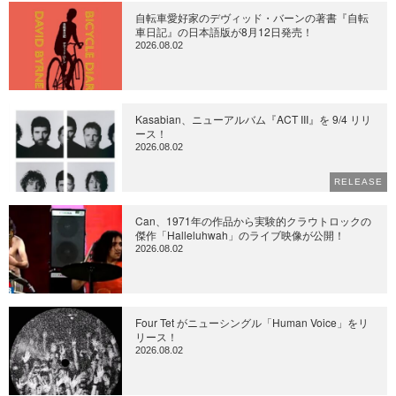
自転車愛好家のデヴィッド・バーンの著書『自転
車日記』の日本語版が8月12日発売！
2026.08.02
Kasabian、ニューアルバム『ACT III』を 9/4 リリ
ース！
2026.08.02
RELEASE
Can、1971年の作品から実験的クラウトロックの
傑作「Halleluhwah」のライブ映像が公開！
2026.08.02
Four Tet がニューシングル「Human Voice」をリ
リース！
2026.08.02