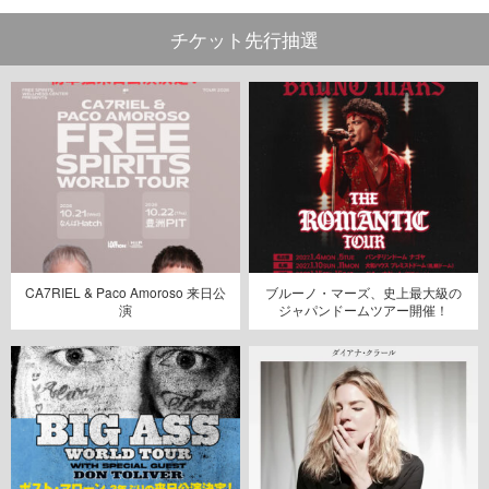
チケット先行抽選
CA7RIEL & Paco Amoroso 来日公
ブルーノ・マーズ、史上最大級の
演
ジャパンドームツアー開催！