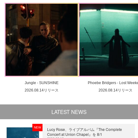
Jungle - SUNSHINE
Phoebe Bridgers - Lost Week
2026.08.14リリース
2026.08.14リリース
LATEST NEWS
NEW
Lucy Rose、ライブアルバム『The Complete
Concert at Union Chapel』を 8/1