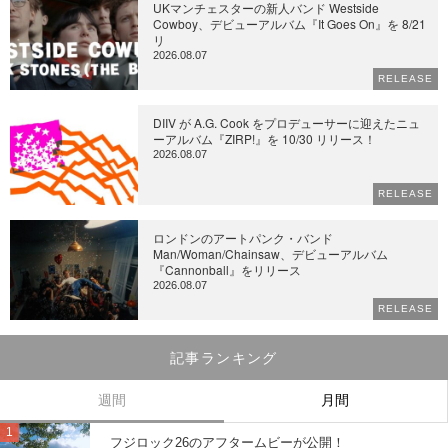
UKマンチェスターの新人バンド Westside
Cowboy、デビューアルバム『It Goes On』を 8/21
リ
2026.08.07
RELEASE
DIIV が A.G. Cook をプロデューサーに迎えたニュ
ーアルバム『ZIRP!』を 10/30 リリース！
2026.08.07
RELEASE
ロンドンのアートパンク・バンド
Man/Woman/Chainsaw、デビューアルバム
『Cannonball』をリリース
2026.08.07
RELEASE
記事ランキング
週間
月間
フジロック26のアフタームビーが公開！