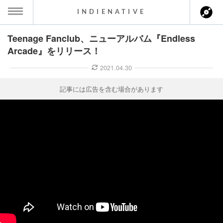
INDIENATIVE
Teenage Fanclub、ニューアルバム『Endless
MENU
Arcade』をリリース！
ース一覧
2021.04.30
ース情報
記事には広告を含む場合があります
ント情報
のアーティスト
ーカマー
ッション
ウト