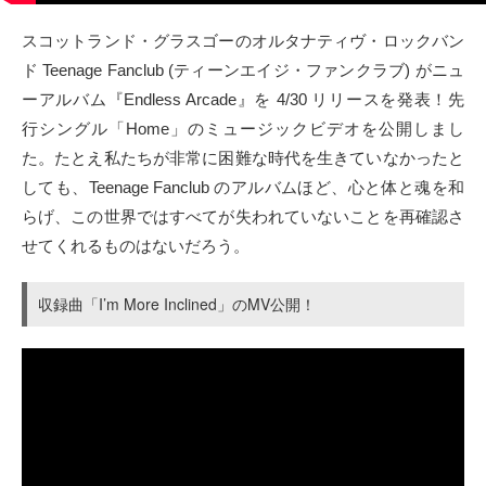
タクト
スコットランド・グラスゴーのオルタナティヴ・ロックバン
ド Teenage Fanclub (ティーンエイジ・ファンクラブ) がニュ
OW SOCIAL
ーアルバム『Endless Arcade』を 4/30 リリースを発表！先
行シングル「Home」のミュージックビデオを公開しまし
Twitter
た。たとえ私たちが非常に困難な時代を生きていなかったと
しても、Teenage Fanclub のアルバムほど、心と体と魂を和
Facebook
らげ、この世界ではすべてが失われていないことを再確認さ
せてくれるものはないだろう。
instagram
Tumblr
収録曲「I’m More Inclined」のMV公開！
Soundcloud
Back to indienative