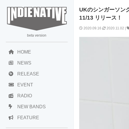
UKのシンガーソングラ
11/13 リリース！
2020.09.16
2020.11.02
|
beta version
HOME
NEWS
RELEASE
EVENT
RADIO
NEW BANDS
FEATURE