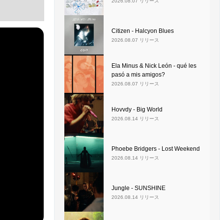
2026.08.07 リリース
Citizen - Halcyon Blues
2026.08.07 リリース
Ela Minus & Nick León - qué les
pasó a mis amigos?
2026.08.07 リリース
Hovvdy - Big World
2026.08.14 リリース
Phoebe Bridgers - Lost Weekend
2026.08.14 リリース
Jungle - SUNSHINE
2026.08.14 リリース