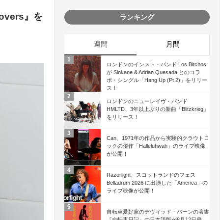
vers』を
ランキング
週間
月間
ロンドンのインスト・バンド Los Bitchos
が Sinkane & Adrian Quesada とのコラ
ボ・シングル「Hang Up (Pt 2)」をリリー
ス！
ロンドンのニューレイヴ・バンド
HMLTD、3年以上ぶりの新曲「Blitzkrieg」
をリリース！
Can、1971年の作品から実験的クラウトロ
ックの傑作「Halleluhwah」のライブ映像
が公開！
Razorlight、スコットランドのフェス
Belladrum 2026 に出演した「America」の
ライブ映像が公開！
自転車愛好家のデヴィッド・バーンの著書
『自転車日記』の日本語版が8月12日発