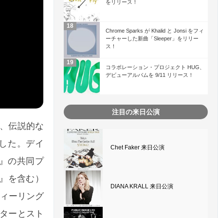
をリリース！
Chrome Sparks が Khalid と Jonsi をフィ
ーチャーした新曲「Sleeper」をリリー
ス！
コラボレーション・プロジェクト HUG、
デビューアルバムを 9/11 リリース！
注目の来日公演
い、伝説的な
スを依頼した。デイ
Chet Faker 来日公演
nd』の共同プ
an』を含む）
DIANA KRALL 来日公演
とフィーリング
ギターとスト