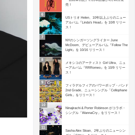
売！
USトリオ Helen、10年以上ぶりのニュー
アルバム『Linda's Head』を 10/8 リリー
ス！
NYのシンガーソングライター June
McDoom、デビューアルバム『Follow The
Light』を 10/16 リリース！
メキシコのアーティスト Girl Ultra、ニュ
ーアルバム『RRRomeo』を 10/9 リリー
ス！
フィラデルフィアのパワーポップ・バンド
2nd Grade、ニューシングル「Cellophane
Girls」をリリース！
Ninajirachi & Porter Robinson がコラボ・
シングル「WannaCry」をリリース！
Sasha Alex Sloan、2年ぶりのニューシン