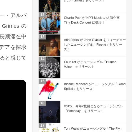
グル「Glitter」をリリース！
カバー・アルバ
Charlie Puth が NPR Music の人気企画
Tiny Desk Concert に登場！
！Grimes の
の長期滞在中
Arlo Parks が John Glacier をフィーチャー
したニューシングル「Floette」をリリー
イデアを探求
ス！
ると感じて
Four Tet がニューシングル「Human
Voice」をリリース！
Blonde Redhead がニューシングル「Blood
Spilled」をリリース！
Valley、今年2枚目となるニューシングル
「Someday」をリリース！
Tom Waits がニューシングル「The Fly」