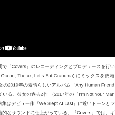
で『Covers』のレコーディングとプロデュースを行
ank Ocean, The xx, Let’s Eat Grandma) にミック
2019年の素晴らしいアルバム『Any Human Frie
。彼女の過去2作 （2017年の『I’m Not Your M
はデビュー作『We Slept At Last』に近いトーン
的なサウンドに仕上がっている。『Covers』では、