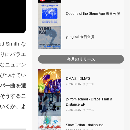
Queens of the Stone Age 来日公演
yung kai 来日公演
Smith な
りにバラエ
今月のリリース
なニュアン
びつけてい
DMA'S - DMA'S
2026.08.07 リリース
バー曲を選
そうするこ
jo from school - Drace, Flair &
Distance EP
いくか、よ
2026.08.07 リリース
Slow Fiction - dollhouse