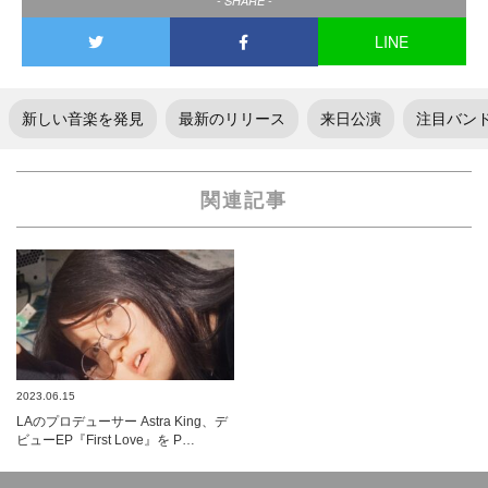
- SHARE -
LINE
新しい音楽を発見
最新のリリース
来日公演
注目バン
関連記事
2023.06.15
LAのプロデューサー Astra King、デ
ビューEP『First Love』を P…