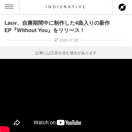
INDIENATIVE
Lauv、自粛期間中に制作した4曲入りの新作
MENU
EP『Without You』をリリース！
ース一覧
2020.07.28
ース情報
記事には広告を含む場合があります
ント情報
のアーティスト
ーカマー
ッション
ウト