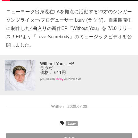
タクト
ニューヨーク出身現在LAを拠点に活動する23才のシンガー
ソングライター/プロデューサー Lauv (ラウヴ)、自粛期間中
OW SOCIAL
に制作した4曲入りの新作EP『Without You』を 7/10 リリー
ス！EPより「Love Somebody」のミュージックビデオを公
Twitter
開しました。
Facebook
Without You – EP
ラウヴ
instagram
価格： 611円
posted with
sticky
on 2020.7.28
Tumblr
Soundcloud
Written
2020.07.28
Back to indienative
Lauv