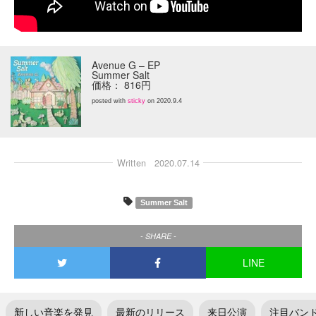
Avenue G – EP
Summer Salt
価格： 816円
posted with
sticky
on 2020.9.4
Written
2020.07.14
Summer Salt
- SHARE -
LINE
新しい音楽を発見
最新のリリース
来日公演
注目バン