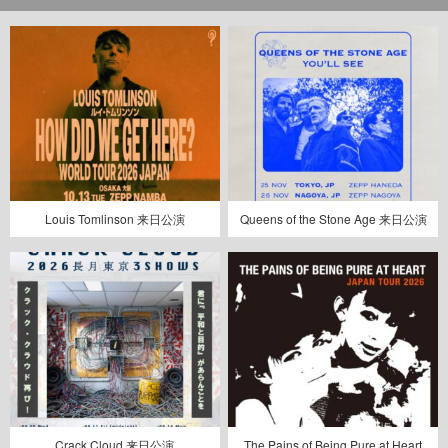
Louis Tomlinson 来日公演
Queens of the Stone Age 来日公演
Crack Cloud 来日公演
The Pains of Being Pure at Heart