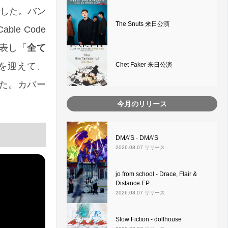
ました。バン
The Snuts 来日公演
le Code
発表し「
全て
Chet Faker 来日公演
r を迎えて、
させた。カバー
。
今月のリリース
DMA'S - DMA'S
2026.08.07 リリース
jo from school - Drace, Flair &
Distance EP
2026.08.07 リリース
Slow Fiction - dollhouse