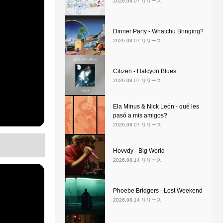
2026.08.07 リリース
Dinner Party - Whatchu Bringing?
2026.08.07 リリース
Citizen - Halcyon Blues
2026.08.07 リリース
Ela Minus & Nick León - qué les
pasó a mis amigos?
2026.08.07 リリース
Hovvdy - Big World
2026.08.14 リリース
Phoebe Bridgers - Lost Weekend
2026.08.14 リリース