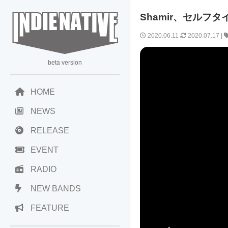
Shamir、セルフ
2020.06.11
2020.07.17
|
beta version
HOME
NEWS
RELEASE
EVENT
RADIO
NEW BANDS
FEATURE