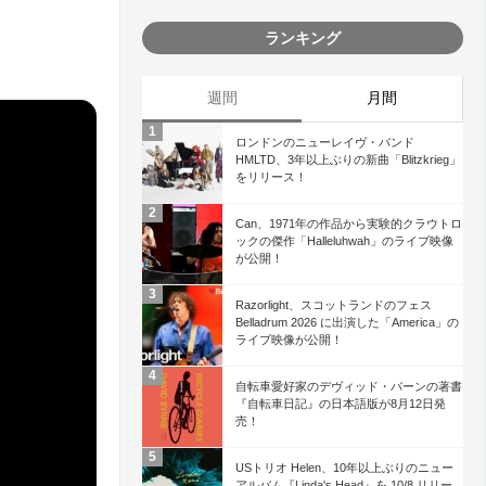
ランキング
週間
月間
ロンドンのニューレイヴ・バンド
HMLTD、3年以上ぶりの新曲「Blitzkrieg」
をリリース！
Can、1971年の作品から実験的クラウトロ
ックの傑作「Halleluhwah」のライブ映像
が公開！
Razorlight、スコットランドのフェス
Belladrum 2026 に出演した「America」の
ライブ映像が公開！
自転車愛好家のデヴィッド・バーンの著書
『自転車日記』の日本語版が8月12日発
売！
USトリオ Helen、10年以上ぶりのニュー
アルバム『Linda's Head』を 10/8 リリー