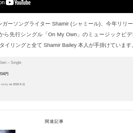
ガーソングライター Shamir (シャミール)、今年リリ
ら先行シングル「On My Own」のミュージックビ
イリングと全て Shamir Bailey 本人が手掛けています
wn – Single
204円
h
sticky
on 2020.6.11
関連記事