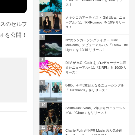
ス！
メキシコのアーティスト Girl Ultra、ニュ
ーアルバム『RRRomeo』を 10/9 リリー
ースのセルフ
ス！
デオを公開！
NYのシンガーソングライター June
。
McDoom、デビューアルバム『Follow The
Light』を 10/16 リリース！
DIIV が A.G. Cook をプロデューサーに迎
えたニューアルバム『ZIRP!』を 10/30 リ
リース！
8485、今年3枚目となるニューシングル
「Buzzbands」をリリース！
Sasha Alex Sloan、2年ぶりのニューシン
グル「Glitter」をリリース！
Charlie Puth が NPR Music の人気企画