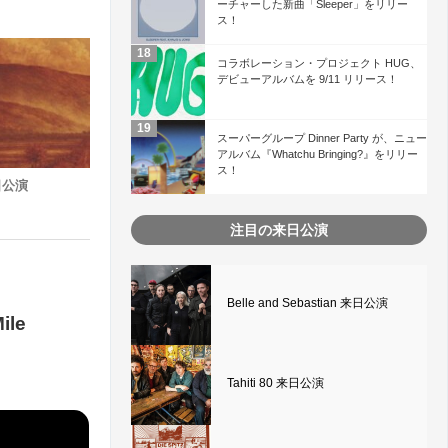
ーチャーした新曲「Sleeper」をリリー
ス！
コラボレーション・プロジェクト HUG、
デビューアルバムを 9/11 リリース！
スーパーグループ Dinner Party が、ニュー
アルバム『Whatchu Bringing?』をリリー
ス！
来日公演
注目の来日公演
Belle and Sebastian 来日公演
le
Tahiti 80 来日公演