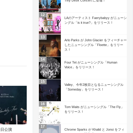
Tiny Desk Concert に登場！
LAのアーティスト Faerybabyy がニューシ
ングル「is it true?」をリリース！
Arlo Parks が John Glacier をフィーチャー
したニューシングル「Floette」をリリー
ス！
Four Tet がニューシングル「Human
Voice」をリリース！
Valley、今年2枚目となるニューシングル
「Someday」をリリース！
Tom Waits がニューシングル「The Fly」
をリリース！
t 来日公演
Chrome Sparks が Khalid と Jonsi をフィ