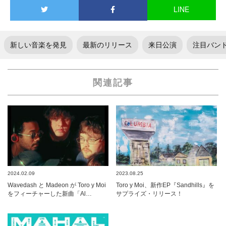
LINE
新しい音楽を発見
最新のリリース
来日公演
注目バン
関連記事
2024.02.09
2023.08.25
Wavedash と Madeon が Toro y Moi
Toro y Moi、新作EP『Sandhills』を
をフィーチャーした新曲「Al…
サプライズ・リリース！