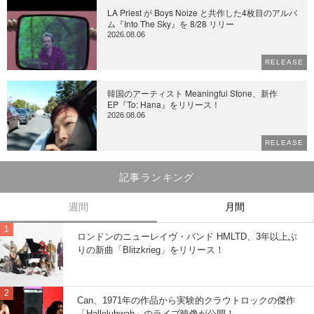
LA Priest が Boys Noize と共作した4枚目のアルバ
ム『Into The Sky』を 8/28 リリー
2026.08.06
RELEASE
韓国のアーティスト Meaningful Stone、新作
EP『To: Hana』をリリース！
2026.08.06
RELEASE
記事ランキング
週間
月間
ロンドンのニューレイヴ・バンド HMLTD、3年以上ぶ
りの新曲「Blitzkrieg」をリリース！
Can、1971年の作品から実験的クラウトロックの傑作
「Halleluhwah」のライブ映像が公開！