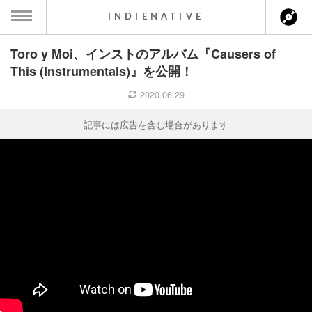
INDIENATIVE
Toro y Moi、インストのアルバム『Causers of
MENU
This (Instrumentals)』を公開！
ース一覧
2020.06.29
ース情報
記事には広告を含む場合があります
ント情報
のアーティスト
ーカマー
ッション
ウト