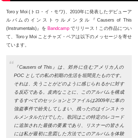
タクト
Toro y Moi (トロ・イ・モワ)、2010年に発表したデビューア
ルバムのインストゥルメンタル『Causers of This
OW SOCIAL
(Instrumentals)』を
Bandcamp
でリリース！この作品につい
て、Toro y Moi ことチャズ・ベアは以下のメッセージを寄せ
Twitter
ています。
Facebook
『Causers of This』は、郊外に住むアメリカ人の
instagram
POC としての私の初期の生活を垣間見たものです。
それは、失うことがどのように感じられるかに対す
Tumblr
る反応である。皮肉なことに、このアルバムを構成
するすべてのセッションとファイルは2009年に車の
Soundcloud
強盗事件で紛失してしまい、残ったのはインストゥ
Back to indienative
ルメンタルだけでした。歌詞はこの特定のレコード
に追加された最後の要素であり、リスナーの皆さん
には私が最初に意図した方法でこのアルバムを体験