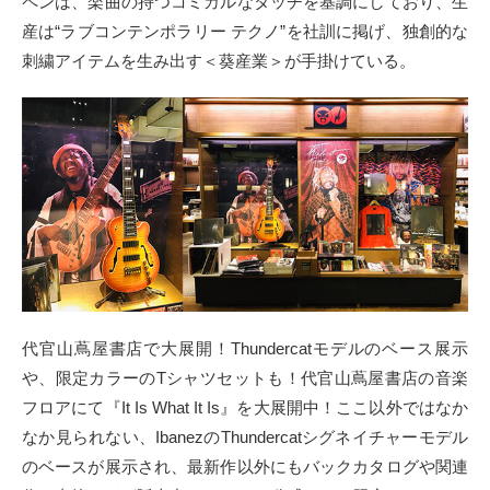
ペンは、楽曲の持つコミカルなタッチを基調にしており、生
産は“ラブコンテンポラリー テクノ”を社訓に掲げ、独創的な
刺繍アイテムを生み出す＜葵産業＞が手掛けている。
代官山蔦屋書店で大展開！Thundercatモデルのベース展示
や、限定カラーのTシャツセットも！代官山蔦屋書店の音楽
フロアにて『It Is What It Is』を大展開中！ここ以外ではなか
なか見られない、IbanezのThundercatシグネイチャーモデル
のベースが展示され、最新作以外にもバックカタログや関連