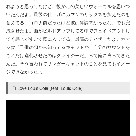
れようと思ってたけど、彼がこの美しいヴォーカルを思いつ
いたんだよ。最後の仕上げにカマシのサックスを加えたのを
覚えてる。コロナ前だったけど彼は体調悪かったな。でも完
成させたよ。曲がビルドアップしてる中でフェイドアウトし
てく感じがすごく気に入ってる。最高のティザーだよ。カマ
シは「子供の頃から知ってるキャットが、自分のサウンドを
これだけ進化させたのはクレイジーだ」って俺に言ってきた
んだ。そう言われてサンダーキャットのことを見てもイメー
ジできなかったよ。
「I Love Louis Cole (feat. Louis Cole)」