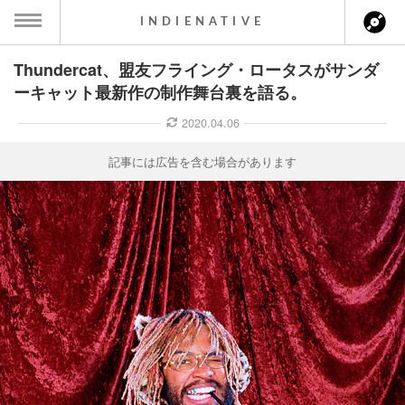
INDIENATIVE
Thundercat、盟友フライング・ロータスがサンダ
MENU
ーキャット最新作の制作舞台裏を語る。
ース一覧
2020.04.06
ース情報
記事には広告を含む場合があります
ント情報
のアーティスト
ーカマー
ッション
ウト