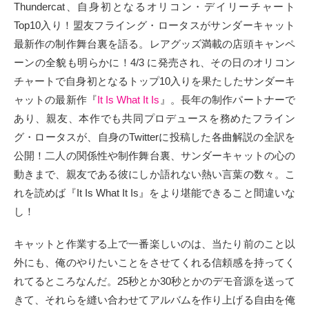
Thundercat、自身初となるオリコン・デイリーチャート
Top10入り！盟友フライング・ロータスがサンダーキャット
最新作の制作舞台裏を語る。レアグッズ満載の店頭キャンペ
ーンの全貌も明らかに！4/3 に発売され、その日のオリコン
チャートで自身初となるトップ10入りを果たしたサンダーキ
ャットの最新作『
It Is What It Is
』。長年の制作パートナーで
あり、親友、本作でも共同プロデュースを務めたフライン
グ・ロータスが、自身のTwitterに投稿した各曲解説の全訳を
公開！二人の関係性や制作舞台裏、サンダーキャットの心の
動きまで、親友である彼にしか語れない熱い言葉の数々。こ
れを読めば『It Is What It Is』をより堪能できること間違いな
し！
キャットと作業する上で一番楽しいのは、当たり前のこと以
外にも、俺のやりたいことをさせてくれる信頼感を持ってく
れてるところなんだ。25秒とか30秒とかのデモ音源を送って
きて、それらを縫い合わせてアルバムを作り上げる自由を俺