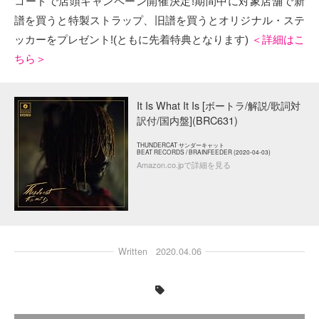
コードで店頭キャンペーン開催決定!期間中に対象店舗で新
譜を買うと特製ストラップ、旧譜を買うとオリジナル・ステ
ッカーをプレゼント!(ともに先着特典となります)
＜詳細はこ
ちら＞
It Is What It Is [ボートラ/解説/歌詞対
訳付/国内盤](BRC631)
THUNDERCAT サンダーキャット
BEAT RECORDS / BRAINFEEDER (2020-04-03)
Amazon.co.jpで詳細を見る
Written
2020.04.06