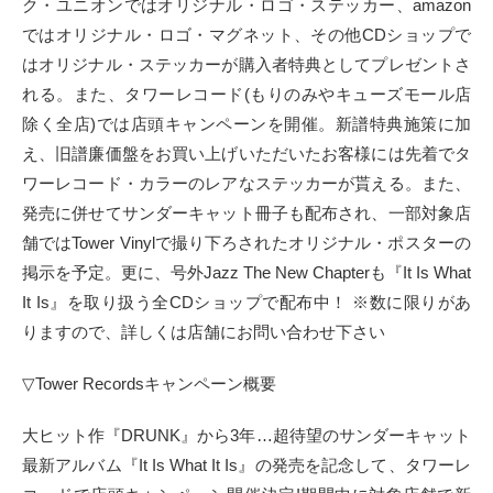
ク・ユニオンではオリジナル・ロゴ・ステッカー、amazon
ではオリジナル・ロゴ・マグネット、その他CDショップで
はオリジナル・ステッカーが購入者特典としてプレゼントさ
れる。また、タワーレコード(もりのみやキューズモール店
除く全店)では店頭キャンペーンを開催。新譜特典施策に加
え、旧譜廉価盤をお買い上げいただいたお客様には先着でタ
ワーレコード・カラーのレアなステッカーが貰える。また、
発売に併せてサンダーキャット冊子も配布され、一部対象店
舗ではTower Vinylで撮り下ろされたオリジナル・ポスターの
掲示を予定。更に、号外Jazz The New Chapterも『It Is What
It Is』を取り扱う全CDショップで配布中！ ※数に限りがあ
りますので、詳しくは店舗にお問い合わせ下さい
▽Tower Recordsキャンペーン概要
大ヒット作『DRUNK』から3年…超待望のサンダーキャット
最新アルバム『It Is What It Is』の発売を記念して、タワーレ