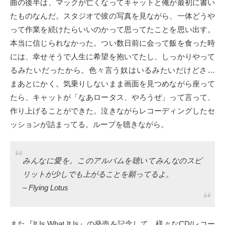
曲の後半は、マックが亡くなってキャットと俺が最初に書い
たものなんだ。スタジオで彼の写真を見ながら、一体どうや
って作業を続けたらいいのかって思ってたことを思い出す。
本当に信じられなかった。つい数日前に会って飯を食った時
には、幸せそうで人生に希望を抱いてたし、しっかりやって
るみたいだったから。色々言う奴はいるみたいだけどさ…
まあとにかく。気乗りしないまま画面を見つめながら座って
たら、キャットが「なあロータス、やろうぜ」って言って、
作り上げることができた。泣きながらレコーディングしたセ
ッションが詰まってる。ループを聴きながら。
みんなに愛を。このアルバムを聴いてみんなのスピ
リットが少しでも上がることを願ってるよ。
– Flying Lotus
また『It Is What It Is』の発売を記念して、様々なCD/レコー