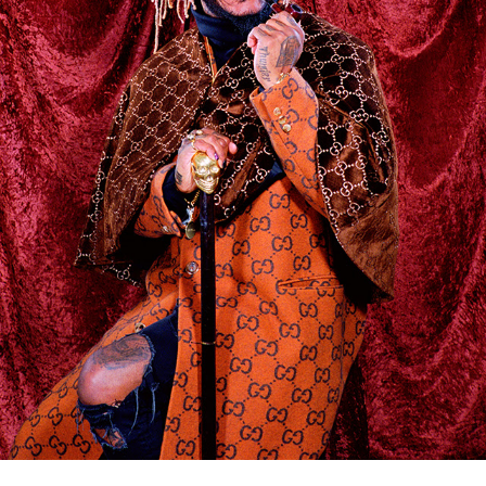
タクト
OW SOCIAL
Twitter
Facebook
instagram
Tumblr
Soundcloud
Back to indienative