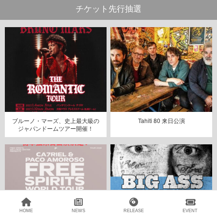
チケット先行抽選
ブルーノ・マーズ、史上最大級の
Tahiti 80 来日公演
ジャパンドームツアー開催！
HOME
NEWS
RELEASE
EVENT