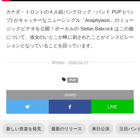
タクト
カナダ・トロントの４人組パンクロック・バンド PUP (パッ
プ) がキャッチーなニューシングル「Anaphylaxis」のミュー
OW SOCIAL
ジックビデオを公開！ボーカルの Stefan Babcock はこの曲
について、彼女のいとこが蜂に刺されたことがインスピレー
Twitter
ションとなっていることを語っています。
Facebook
Written
2020.04.27
instagram
PUP
Tumblr
- SHARE -
Soundcloud
LINE
Back to indienative
新しい音楽を発見
最新のリリース
来日公演
注目バン