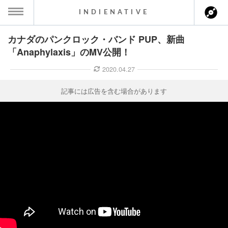
INDIENATIVE
カナダのパンクロック・バンド PUP、新曲
MENU
「Anaphylaxis」のMV公開！
ース一覧
2020.04.27
ース情報
記事には広告を含む場合があります
ント情報
のアーティスト
ーカマー
ッション
ウト