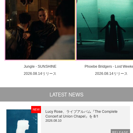
Jungle - SUNSHINE
Phoebe Bridgers - Lost Week
2026.08.14リリース
2026.08.14リリース
LATEST NEWS
NEW
Lucy Rose、ライブアルバム『The Complete
Concert at Union Chapel』を 8/1
2026.08.10
RELEASE