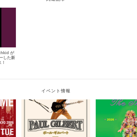
kid が
チャーした新
ス！
イベント情報