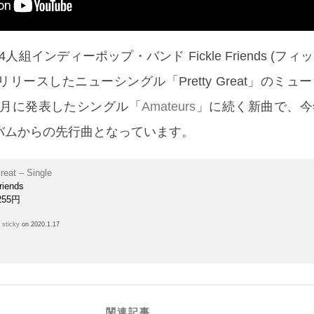
組インディーポップ・バンド Fickle Friends (フ
配信リリースしたニューシングル「Pretty Great」のミ
10月に発表したシングル「
Amateurs
」に続く新曲で、今
バムからの先行曲となっています。
reat – Single
riends
255円
h
sticky
on 2020.1.17
関連記事