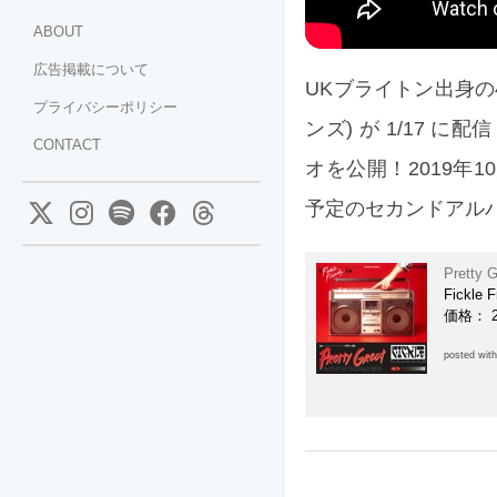
ABOUT
広告掲載について
UKブライトン出身の4人
プライバシーポリシー
ンズ) が 1/17 に
CONTACT
オを公開！2019年
予定のセカンドアル
Pretty G
Fickle F
価格： 
posted wit