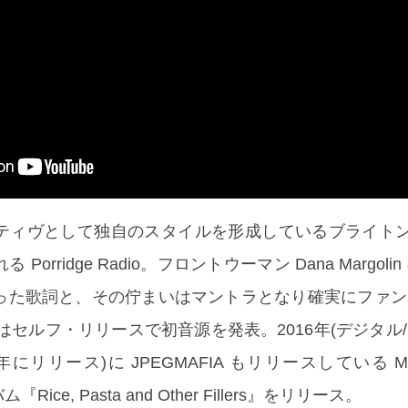
ティヴとして独自のスタイルを形成しているブライトン
orridge Radio。フロントウーマン Dana Margoli
った歌詞と、その佇まいはマントラとなり確実にファン
にはセルフ・リリースで初音源を発表。2016年(デジタル
年にリリース)に JPEGMAFIA もリリースしている Memor
バム『Rice, Pasta and Other Fillers』をリリース。