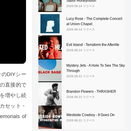
Sailor Honeymoon
2026.08.14 リリース
Lucy Rose - The Complete Concert
at Union Chapel
2026.08.14 リリース
Evil Island - Terraform the Afterlife
2026.08.14 リリース
Mystery Jets - A Hole To See The Sky
Through
のDIYシー
2026.08.21 リリース
n の直接的で
Brandon Flowers - THRASHER
を増やし続
2026.08.21 リリース
/カセット・
Westside Cowboy - It Goes On
ials of
2026.08.21 リリース