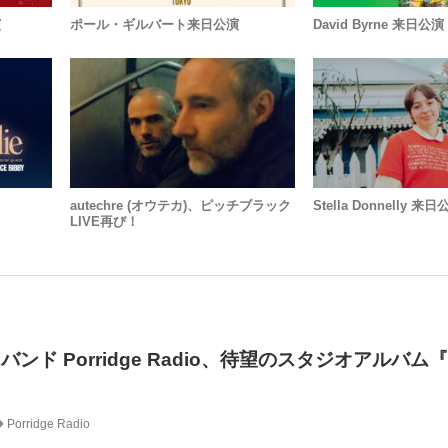
演
ポール・ギルバート来日公演
David Byrne 来日公演
autechre (オウテカ)、ピッチブラック
Stella Donnelly 来
LIVE再び！
ンド Porridge Radio、待望のスタジオアルバム『E
Porridge Radio