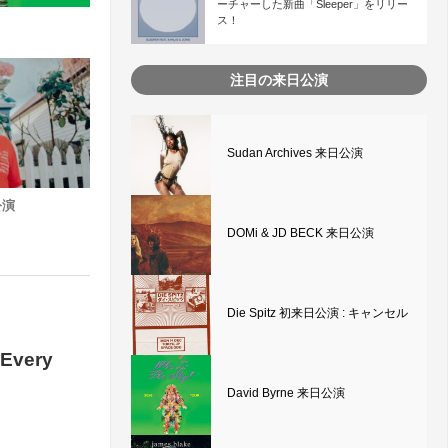
ーチャーした新曲「Sleeper」をリリー
ス！
注目の来日公演
Sudan Archives 来日公演
日公演
DOMi & JD BECK 来日公演
Die Spitz 初来日公演 : キャンセル
very
David Byrne 来日公演