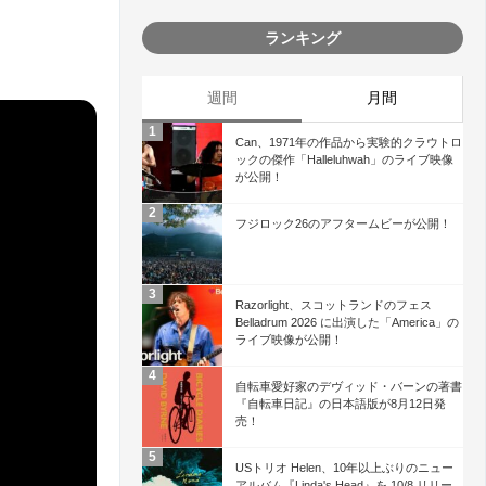
ランキング
週間
月間
Can、1971年の作品から実験的クラウトロ
ックの傑作「Halleluhwah」のライブ映像
が公開！
フジロック26のアフタームビーが公開！
Razorlight、スコットランドのフェス
Belladrum 2026 に出演した「America」の
ライブ映像が公開！
自転車愛好家のデヴィッド・バーンの著書
『自転車日記』の日本語版が8月12日発
売！
USトリオ Helen、10年以上ぶりのニュー
アルバム『Linda's Head』を 10/8 リリー