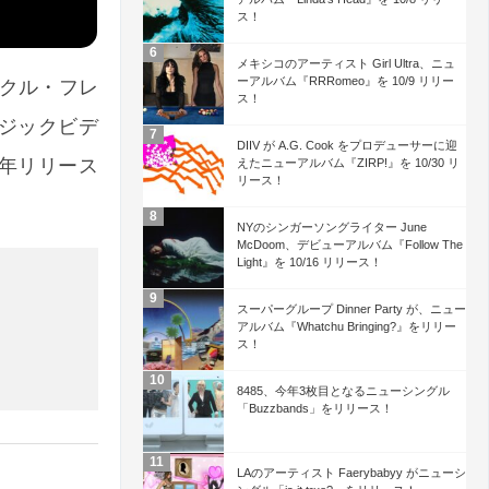
ス！
メキシコのアーティスト Girl Ultra、ニュ
ーアルバム『RRRomeo』を 10/9 リリー
ィックル・フレ
ス！
ュージックビデ
DIIV が A.G. Cook をプロデューサーに迎
年リリース
えたニューアルバム『ZIRP!』を 10/30 リ
リース！
NYのシンガーソングライター June
McDoom、デビューアルバム『Follow The
Light』を 10/16 リリース！
スーパーグループ Dinner Party が、ニュー
アルバム『Whatchu Bringing?』をリリー
ス！
8485、今年3枚目となるニューシングル
「Buzzbands」をリリース！
LAのアーティスト Faerybabyy がニューシ