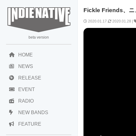
Fickle Friend
2020.01.17
2020.01.28
|
beta version
HOME
NEWS
RELEASE
EVENT
RADIO
NEW BANDS
FEATURE