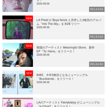
2026.08.06
RELEASE
NEW
LA Priest が Boys Noize と共作した4枚目のアルバ
ム『Into The Sky』を 8/28 リリー
2026.08.06
RELEASE
NEW
韓国のアーティスト Meaningful Stone、新作
EP『To: Hana』をリリース！
2026.08.06
RELEASE
NEW
8485、今年3枚目となるニューシングル
「Buzzbands」をリリース！
2026.08.06
LAのアーティスト Faerybabyy がニューシングル
「is it true?」をリリース！