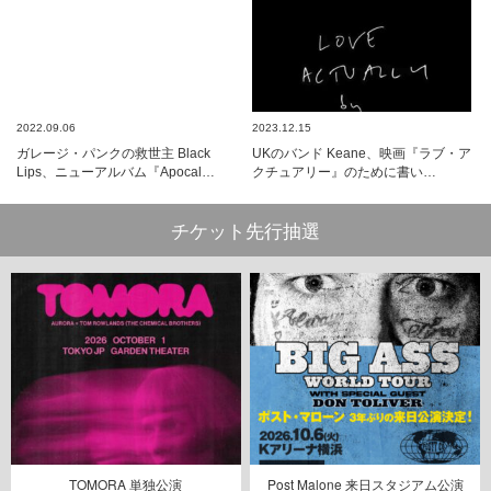
2022.09.06
2023.12.15
ガレージ・パンクの救世主 Black
UKのバンド Keane、映画『ラブ・ア
Lips、ニューアルバム『Apocal…
クチュアリー』のために書い…
チケット先行抽選
TOMORA 単独公演
Post Malone 来日スタジアム公演