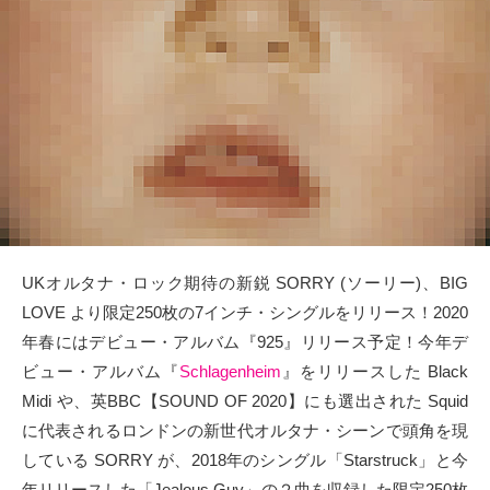
タクト
OW SOCIAL
Twitter
Facebook
instagram
UKオルタナ・ロック期待の新鋭 SORRY (ソーリー)、BIG
Tumblr
LOVE より限定250枚の7インチ・シングルをリリース！2020
年春にはデビュー・アルバム『925』リリース予定！今年デ
Soundcloud
ビュー・アルバム『
Schlagenheim
』をリリースした Black
Midi や、英BBC【SOUND OF 2020】にも選出された Squid
Back to indienative
に代表されるロンドンの新世代オルタナ・シーンで頭角を現
している SORRY が、2018年のシングル「Starstruck」と今
年リリースした「Jealous Guy」の２曲を収録した限定250枚