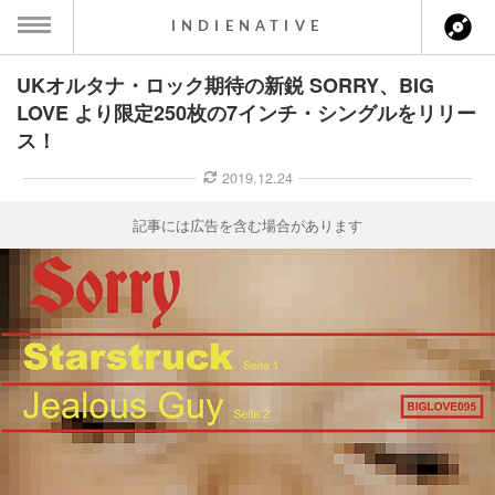
INDIENATIVE
UKオルタナ・ロック期待の新鋭 SORRY、BIG
MENU
LOVE より限定250枚の7インチ・シングルをリリー
ス！
ース一覧
2019.12.24
ース情報
記事には広告を含む場合があります
ント情報
のアーティスト
ーカマー
ッション
ウト