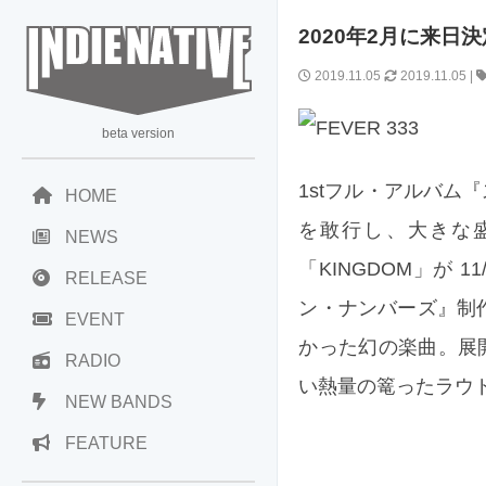
2020年2月に来日決
2019.11.05
2019.11.05
|
beta version
1stフル・アルバ
HOME
を敢行し、大きな盛
NEWS
「KINGDOM」が
RELEASE
ン・ナンバーズ』制
EVENT
かった幻の楽曲。展開
RADIO
い熱量の篭ったラウ
NEW BANDS
FEATURE