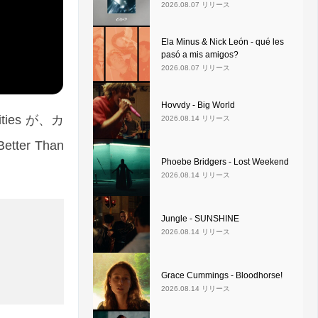
2026.08.07 リリース
Ela Minus & Nick León - qué les
pasó a mis amigos?
2026.08.07 リリース
Hovvdy - Big World
ies が、カ
2026.08.14 リリース
er Than
Phoebe Bridgers - Lost Weekend
2026.08.14 リリース
Jungle - SUNSHINE
2026.08.14 リリース
Grace Cummings - Bloodhorse!
2026.08.14 リリース