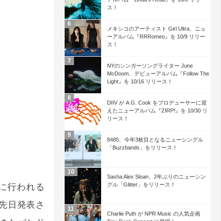
ス！
メキシコのアーティスト Girl Ultra、ニュ
ーアルバム『RRRomeo』を 10/9 リリー
ス！
NYのシンガーソングライター June
McDoom、デビューアルバム『Follow The
Light』を 10/16 リリース！
DIIV が A.G. Cook をプロデューサーに迎
えたニューアルバム『ZIRP!』を 10/30 リ
リース！
8485、今年3枚目となるニューシングル
「Buzzbands」をリリース！
Sasha Alex Sloan、2年ぶりのニューシン
グル「Glitter」をリリース！
月に行われる
日も先日発表さ
Charlie Puth が NPR Music の人気企画