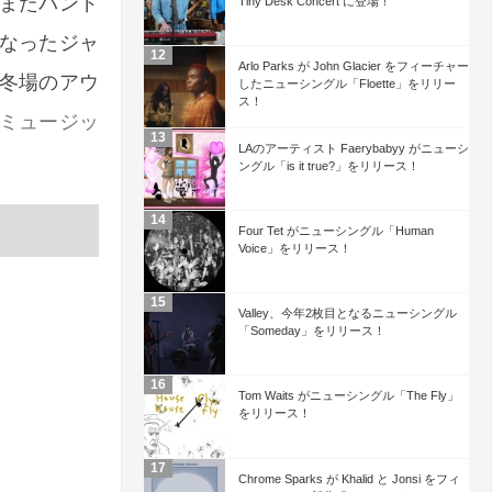
またバンド
Tiny Desk Concert に登場！
なったジャ
Arlo Parks が John Glacier をフィーチャー
冬場のアウ
したニューシングル「Floette」をリリー
ス！
ミュージッ
LAのアーティスト Faerybabyy がニューシ
ングル「is it true?」をリリース！
Four Tet がニューシングル「Human
Voice」をリリース！
Valley、今年2枚目となるニューシングル
「Someday」をリリース！
Tom Waits がニューシングル「The Fly」
をリリース！
Chrome Sparks が Khalid と Jonsi をフィ