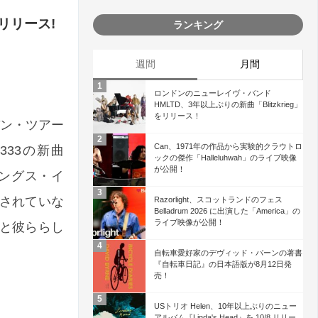
信リリース!
ランキング
週間
月間
ロンドンのニューレイヴ・バンド
HMLTD、3年以上ぶりの新曲「Blitzkrieg」
をリリース！
パン・ツアー
Can、1971年の作品から実験的クラウトロ
333の新曲
ックの傑作「Halleluhwah」のライブ映像
が公開！
レングス・イ
されていな
Razorlight、スコットランドのフェス
Belladrum 2026 に出演した「America」の
ライブ映像が公開！
感と彼ららし
自転車愛好家のデヴィッド・バーンの著書
『自転車日記』の日本語版が8月12日発
売！
USトリオ Helen、10年以上ぶりのニュー
アルバム『Linda's Head』を 10/8 リリー