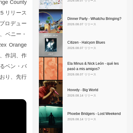
2026.08.07 リリース
County
5 リリース
Dinner Party - Whatchu Bringing?
才プロデュー
2026.08.07 リリース
ロ、ベニー・
Citizen - Halcyon Blues
Orange
2026.08.07 リリース
れ、作詞、作
Ela Minus & Nick León - qué les
るベン・バ
pasó a mis amigos?
2026.08.07 リリース
おり、先行
Hovvdy - Big World
2026.08.14 リリース
Phoebe Bridgers - Lost Weekend
2026.08.14 リリース