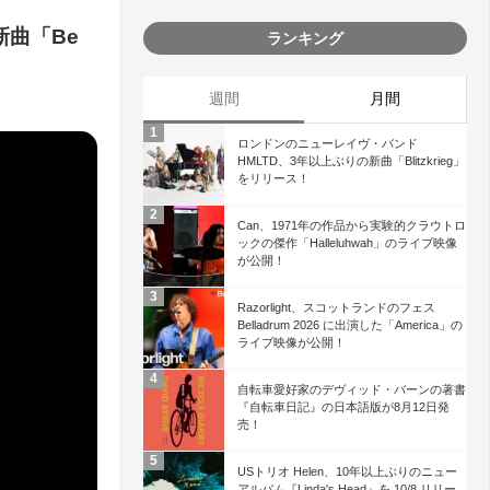
た新曲「Be
ランキング
週間
月間
ロンドンのニューレイヴ・バンド
HMLTD、3年以上ぶりの新曲「Blitzkrieg」
をリリース！
Can、1971年の作品から実験的クラウトロ
ックの傑作「Halleluhwah」のライブ映像
が公開！
Razorlight、スコットランドのフェス
Belladrum 2026 に出演した「America」の
ライブ映像が公開！
自転車愛好家のデヴィッド・バーンの著書
『自転車日記』の日本語版が8月12日発
売！
USトリオ Helen、10年以上ぶりのニュー
アルバム『Linda's Head』を 10/8 リリー