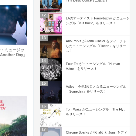
Tiny Desk Concert に登場！
LAのアーティスト Faerybabyy がニューシ
ングル「is it true?」をリリース！
Arlo Parks が John Glacier をフィーチャー
したニューシングル「Floette」をリリー
マゾン・ミュージッ
ス！
other Day」
Four Tet がニューシングル「Human
Voice」をリリース！
Valley、今年2枚目となるニューシングル
「Someday」をリリース！
Tom Waits がニューシングル「The Fly」
をリリース！
Chrome Sparks が Khalid と Jonsi をフィ