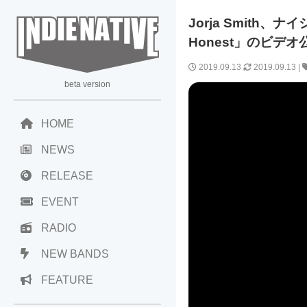
Jorja Smith
Honest」のビデオ
2019.09.13
2019.09.13
|
beta version
HOME
NEWS
RELEASE
EVENT
RADIO
NEW BANDS
FEATURE