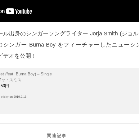
出身のシンガーソングライター Jorja Smith (ジョ
シンガー Burna Boy をフィーチャーしたニューシ
クビデオを公開！
st (feat. Burna Boy) – Single
ジャ・スミス
150円
h
sticky
on 2019.9.13
関連記事