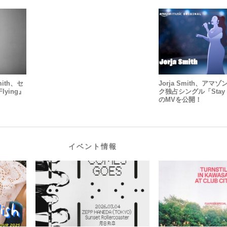
ith、セ
Jorja Smith、ア
lying』
ク独占シングル「Stay An
のMVを公開！
イベント情報