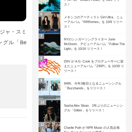
ス！
メキシコのアーティスト Girl Ultra、ニュ
ーアルバム『RRRomeo』を 10/9 リリー
ス！
ルジャ・スミ
NYのシンガーソングライター June
ングル「Be
McDoom、デビューアルバム『Follow The
Light』を 10/16 リリース！
DIIV が A.G. Cook をプロデューサーに迎
えたニューアルバム『ZIRP!』を 10/30 リ
リース！
8485、今年3枚目となるニューシングル
「Buzzbands」をリリース！
Sasha Alex Sloan、2年ぶりのニューシン
グル「Glitter」をリリース！
Charlie Puth が NPR Music の人気企画