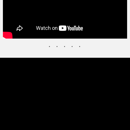
タクト
OW SOCIAL
Twitter
Facebook
instagram
Tumblr
Soundcloud
Back to indienative