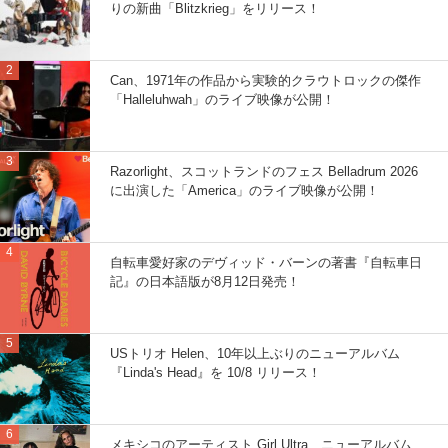
りの新曲「Blitzkrieg」をリリース！
Can、1971年の作品から実験的クラウトロックの傑作
「Halleluhwah」のライブ映像が公開！
Razorlight、スコットランドのフェス Belladrum 2026
に出演した「America」のライブ映像が公開！
自転車愛好家のデヴィッド・バーンの著書『自転車日
記』の日本語版が8月12日発売！
USトリオ Helen、10年以上ぶりのニューアルバム
『Linda's Head』を 10/8 リリース！
メキシコのアーティスト Girl Ultra、ニューアルバム