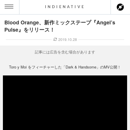
INDIENATIVE
Blood Orange、新作ミックステープ『Angel’s
MENU
Pulse』をリリース！
ース一覧
2019.10.28
ース情報
記事には広告を含む場合があります
ント情報
Toro y Moi をフィーチャーした「Dark & Handsome」のMV公開！
のアーティスト
ーカマー
ッション
ウト