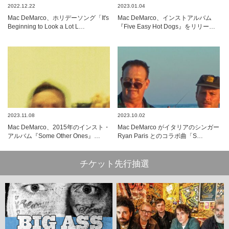
2022.12.22
2023.01.04
Mac DeMarco、ホリデーソング「It's
Mac DeMarco、インストアルバム
Beginning to Look a Lot L…
『Five Easy Hot Dogs』をリリー…
2023.11.08
2023.10.02
Mac DeMarco、2015年のインスト・
Mac DeMarco がイタリアのシンガー
アルバム『Some Other Ones』…
Ryan Paris とのコラボ曲「S…
チケット先行抽選