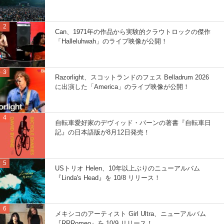
Can、1971年の作品から実験的クラウトロックの傑作
「Halleluhwah」のライブ映像が公開！
Razorlight、スコットランドのフェス Belladrum 2026
に出演した「America」のライブ映像が公開！
自転車愛好家のデヴィッド・バーンの著書『自転車日
記』の日本語版が8月12日発売！
USトリオ Helen、10年以上ぶりのニューアルバム
『Linda's Head』を 10/8 リリース！
メキシコのアーティスト Girl Ultra、ニューアルバム
『RRRomeo』を 10/9 リリース！