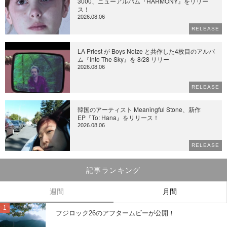
3000、ニューアルバム『HARMONY』をリリー
ス！
2026.08.06
RELEASE
LA Priest が Boys Noize と共作した4枚目のアルバ
ム『Into The Sky』を 8/28 リリー
2026.08.06
RELEASE
韓国のアーティスト Meaningful Stone、新作
EP『To: Hana』をリリース！
2026.08.06
RELEASE
記事ランキング
週間
月間
フジロック26のアフタームビーが公開！