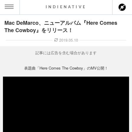
INDIENATIVE
Mac DeMarco、ニューアルバム『Here Comes
MENU
The Cowboy』をリリース！
ース一覧
2019.05.10
ース情報
記事には広告を含む場合があります
ント情報
表題曲「Here Comes The Cowboy」のMV公開！
のアーティスト
ーカマー
ッション
ウト