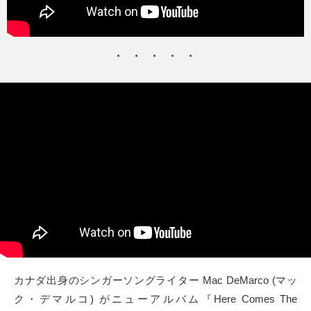
タクト
OW SOCIAL
Twitter
Facebook
instagram
Tumblr
Soundcloud
Back to indienative
カナダ出身のシンガーソングライター Mac DeMarco (マッ
ク・デマルコ) がニューアルバム『Here Comes The