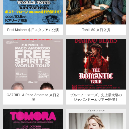
Post Malone 来日スタジアム公演
Tahiti 80 来日公演
CA7RIEL & Paco Amoroso 来日公
ブルーノ・マーズ、史上最大級の
演
ジャパンドームツアー開催！