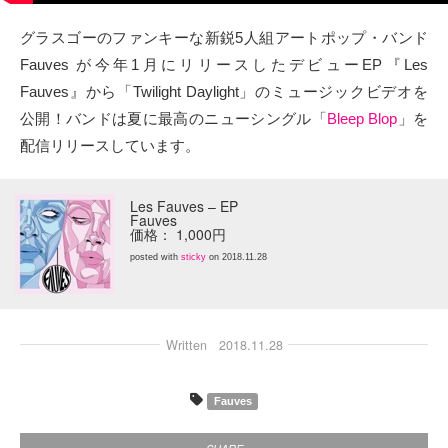
タクト
グラスゴーのファンキーな新鋭5人組アートポップ・バンド
Fauves が今年1月にリリースしたデビューEP『Les
OW SOCIAL
Fauves』から「Twilight Daylight」のミュージックビデオを
公開！バンドは夏に最高のニューシングル「
Bleep Blop
」を
Twitter
配信リリースしています。
Facebook
Les Fauves – EP
Fauves
instagram
価格： 1,000円
posted with
sticky
on 2018.11.28
Tumblr
Soundcloud
Written
2018.11.28
Back to indienative
Fauves