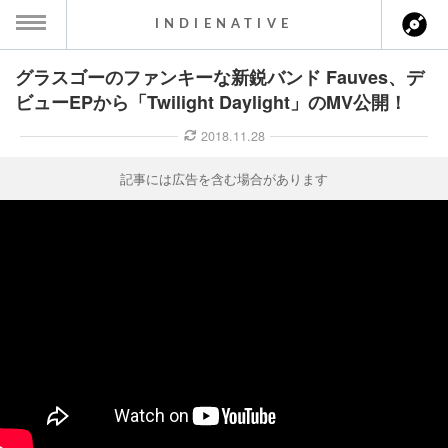
INDIENATIVE
グラスゴーのファンキーな新鋭バンド Fauves、デ
MENU
ビューEPから「Twilight Daylight」のMV公開！
ース一覧
2018.11.28
ース情報
記事には広告を含む場合があります
ント情報
のアーティスト
ーカマー
ッション
ウト