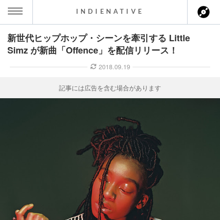
INDIENATIVE
新世代ヒップホップ・シーンを牽引する Little
MENU
Simz が新曲「Offence」を配信リリース！
ース一覧
2018.09.19
ース情報
記事には広告を含む場合があります
ント情報
のアーティスト
ーカマー
ッション
ウト