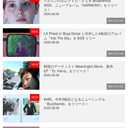
ベルリンのエレクトロ・デュオ Brutalismus
3000、ニューアルバム『HARMONY』をリリー
ス！
2026.08.06
RELEASE
NEW
LA Priest が Boys Noize と共作した4枚目のアルバ
ム『Into The Sky』を 8/28 リリー
2026.08.06
RELEASE
NEW
韓国のアーティスト Meaningful Stone、新作
EP『To: Hana』をリリース！
2026.08.06
RELEASE
NEW
8485、今年3枚目となるニューシングル
「Buzzbands」をリリース！
2026.08.06