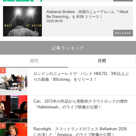
Alabama Shakes、待望のニューアルバム『I Must
Be Dreaming』を 8/28 リリース！
2026.08.05
RELEASE
記事ランキング
週間
月間
ロンドンのニューレイヴ・バンド HMLTD、3年以上ぶ
りの新曲「Blitzkrieg」をリリース！
Can、1971年の作品から実験的クラウトロックの傑作
「Halleluhwah」のライブ映像が公開！
Razorlight、スコットランドのフェス Belladrum 2026
に出演した「America」のライブ映像が公開！