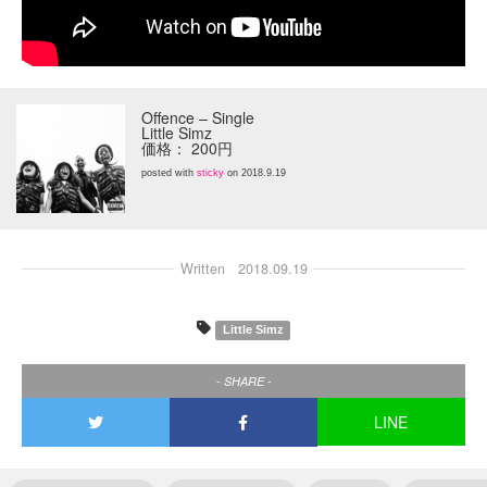
Offence – Single
Little Simz
価格： 200円
posted with
sticky
on 2018.9.19
Written
2018.09.19
Little Simz
- SHARE -
LINE