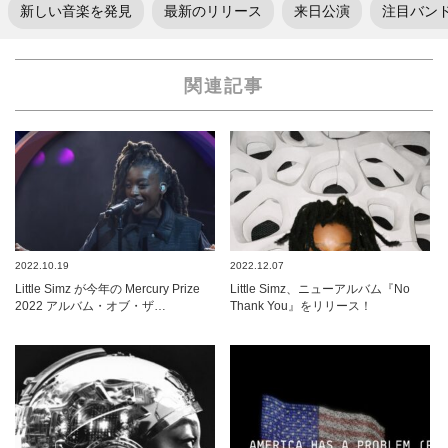
新しい音楽を発見
最新のリリース
来日公演
注目バン
関連記事
2022.10.19
2022.12.07
Little Simz が今年の Mercury Prize
Little Simz、ニューアルバム『No
2022 アルバム・オブ・ザ…
Thank You』をリリース！