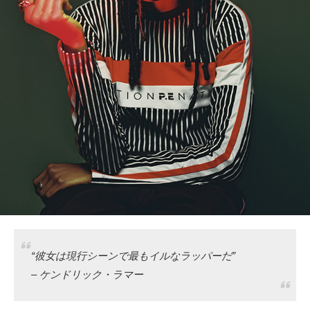
タクト
OW SOCIAL
Twitter
Facebook
instagram
Tumblr
Soundcloud
“彼女は現行シーンで最もイルなラッパーだ”
Back to indienative
– ケンドリック・ラマー